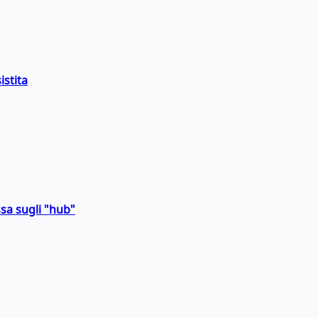
istita
sa sugli "hub"