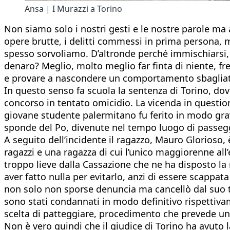
Ansa | I Murazzi a Torino
Non siamo solo i nostri gesti e le nostre parole ma 
opere brutte, i delitti commessi in prima persona,
spesso sorvoliamo. D’altronde perché immischiarsi, s
denaro? Meglio, molto meglio far finta di niente, fr
e provare a nascondere un comportamento sbagliat
In questo senso fa scuola la sentenza di Torino, dov
concorso in tentato omicidio. La vicenda in question
giovane studente palermitano fu ferito in modo gravi
sponde del Po, divenute nel tempo luogo di passeg
A seguito dell’incidente il ragazzo, Mauro Glorioso,
ragazzi e una ragazza di cui l’unico maggiorenne all’
troppo lieve dalla Cassazione che ne ha disposto la 
aver fatto nulla per evitarlo, anzi di essere scappat
non solo non sporse denuncia ma cancellò dal suo te
sono stati condannati in modo definitivo rispettivam
scelta di patteggiare, procedimento che prevede un
Non è vero quindi che il giudice di Torino ha avuto