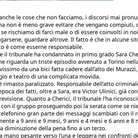
anche le cose che non facciamo, i discorsi mai pronunc
 ma non è meno grave evitare che vengano compiuti, o
e rischiamo di farci male o di essere coinvolti in n
egarsene, guardare altrove. Il fatto è che in alcune 
o è come esserne responsabile.
e il tribunale ha condannato in primo grado Sara Cher
e riguarda un triste episodio avvenuto a Torino nella
ssimo da una bici fatta cadere dall’alto dei Murazzi,
gio e teatro di una complicata movida.
 è rimasto paralizzato. Responsabile dell’atto crimin
epoca dei fatti, oltre a Sara, era Victor Ulinici, già 
revisione. Quanto a Cherici, il tribunale l’ha riconos
a con il gruppo proseguendo poi la serata come se nien
lefonino gran parte dei messaggi scambiati con il re
ente a 9 anni e 9 mesi, 9 anni e 4 mesi e 6 anni e 8 m
a diminuzione della pena fino a un terzo.
 la mano pesante verso l’una e leggera nei confronti 