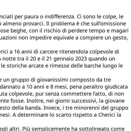
iati per paura o indifferenza. Ci sono le colpe, le
 almeno provarci. Il problema è che sull’omissione
oiose beghe, con il rischio di perdere tempo e magari
situazioni non impedire equivale a compiere un gesto,
ici a 16 anni di carcere ritenendola colpevole di
 notte tra il 20 e il 21 gennaio 2023 quando un
 le storiche arcate e rimesse delle barche lungo le
ale un gruppo di giovanissimi composto da tre
condannato a 10 anni e 8 mesi, pena peraltro giudicata
ciuta colpevole, pur senza commettere l’atto, di non
te fosse. Inoltre, nei giorni successivi, la giovane
sto della banda. Invece, i tre minorenni del gruppo
esi. A determinare lo scarto rispetto a Cherici la
degli altri. Più semplicemente ha sottolineato come