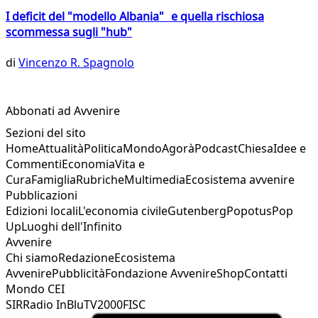
I deficit del "modello Albania" e quella rischiosa
scommessa sugli "hub"
di
Vincenzo R. Spagnolo
Abbonati ad Avvenire
Sezioni del sito
Home
Attualità
Politica
Mondo
Agorà
Podcast
Chiesa
Idee e
Commenti
Economia
Vita e
Cura
Famiglia
Rubriche
Multimedia
Ecosistema avvenire
Pubblicazioni
Edizioni locali
L'economia civile
Gutenberg
Popotus
Pop
Up
Luoghi dell'Infinito
Avvenire
Chi siamo
Redazione
Ecosistema
Avvenire
Pubblicità
Fondazione Avvenire
Shop
Contatti
Mondo CEI
SIR
Radio InBlu
TV2000
FISC