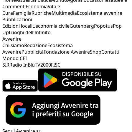
Commenti
Economia
Vita e
Cura
Famiglia
Rubriche
Multimedia
Ecosistema avvenire
Pubblicazioni
Edizioni locali
L'economia civile
Gutenberg
Popotus
Pop
Up
Luoghi dell'Infinito
Avvenire
Chi siamo
Redazione
Ecosistema
Avvenire
Pubblicità
Fondazione Avvenire
Shop
Contatti
Mondo CEI
SIR
Radio InBlu
TV2000
FISC
Segui Avvenire su