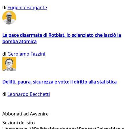
di
Eugenio Fatigante
La pace disarmata di Rotblat, lo scienziato che lasciò la
bomba atomica
di
Gerolamo Fazzini
Delitti, paura, sicurezza e voto: il diritto alla statistica
di
Leonardo Becchetti
Abbonati ad Avvenire
Sezioni del sito
Home
Attualità
Politica
Mondo
Agorà
Podcast
Chiesa
Idee e