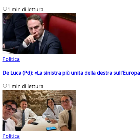
1 min di lettura
Politica
De Luca (Pd): «La sinistra più unita della destra sull'Europ
1 min di lettura
Politica