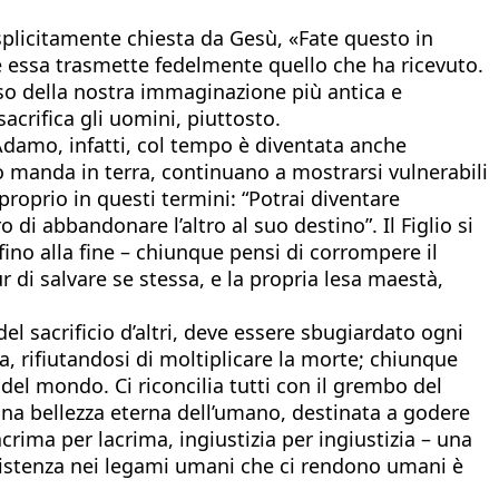
splicitamente chiesta da Gesù, «Fate questo in
he essa trasmette fedelmente quello che ha ricevuto.
rso della nostra immaginazione più antica e
acrifica gli uomini, piuttosto.
 Adamo, infatti, col tempo è diventata anche
io manda in terra, continuano a mostrarsi vulnerabili
roprio in questi termini: “Potrai diventare
ro di abbandonare l’altro al suo destino”. Il Figlio si
fino alla fine – chiunque pensi di corrompere il
 di salvare se stessa, e la propria lesa maestà,
el sacrificio d’altri, deve essere sbugiardato ogni
a, rifiutandosi di moltiplicare la morte; chiunque
del mondo. Ci riconcilia tutti con il grembo del
i una bellezza eterna dell’umano, destinata a godere
acrima per lacrima, ingiustizia per ingiustizia – una
sistenza nei legami umani che ci rendono umani è