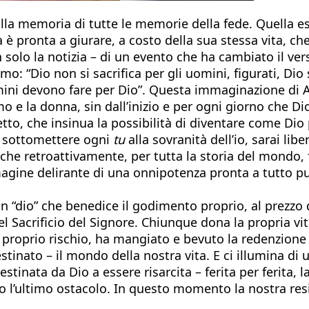
lla memoria di tutte le memorie della fede. Quella e
 è pronta a giurare, a costo della sua stessa vita, c
 solo la notizia – di un evento che ha cambiato il ve
: “Dio non si sacrifica per gli uomini, figurati, Dio s
 uomini devono fare per Dio”. Questa immaginazione di
mo e la donna, sin dall’inizio e per ogni giorno che D
to, che insinua la possibilità di diventare come Dio p
di sottomettere ogni
tu
alla sovranità dell’io, sarai libe
nche retroattivamente, per tutta la storia del mondo, 
agine delirante di una onnipotenza pronta a tutto pur
n “dio” che benedice il godimento proprio, al prezzo d
l Sacrificio del Signore. Chiunque dona la propria vit
a proprio rischio, ha mangiato e bevuto la redenzione 
estinato – il mondo della nostra vita. E ci illumina d
tinata da Dio a essere risarcita – ferita per ferita, l
to l’ultimo ostacolo. In questo momento la nostra re