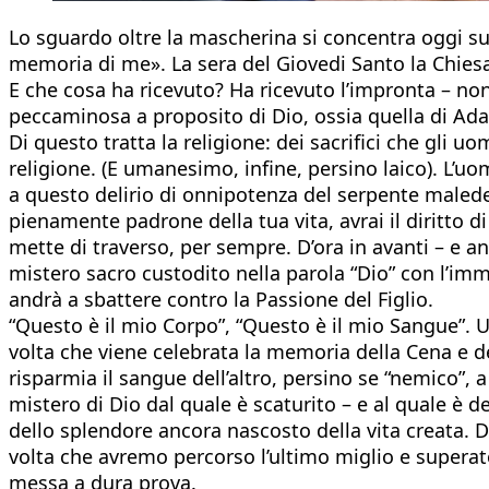
Lo sguardo oltre la mascherina si concentra oggi su
memoria di me». La sera del Giovedi Santo la Chiesa
E che cosa ha ricevuto? Ha ricevuto l’impronta – non
peccaminosa a proposito di Dio, ossia quella di Adamo
Di questo tratta la religione: dei sacrifici che gli
religione. (E umanesimo, infine, persino laico). L’uo
a questo delirio di onnipotenza del serpente maledet
pienamente padrone della tua vita, avrai il diritto 
mette di traverso, per sempre. D’ora in avanti – e a
mistero sacro custodito nella parola “Dio” con l’imm
andrà a sbattere contro la Passione del Figlio.
“Questo è il mio Corpo”, “Questo è il mio Sangue”. U
volta che viene celebrata la memoria della Cena e de
risparmia il sangue dell’altro, persino se “nemico”, 
mistero di Dio dal quale è scaturito – e al quale è d
dello splendore ancora nascosto della vita creata. Des
volta che avremo percorso l’ultimo miglio e supera
messa a dura prova.