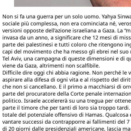
Non si fa una guerra per un solo uomo. Yahya Sinwa
sociale più complessa, non era cominciata né, veros
versioni opposte dell’azione israeliana a Gaza. La “me
invasa da un anno, a significare che 12 mesi di mis
parte dei palestinesi e tutti coloro che ritengono ing
capi del movimento che ha messo gli ebrei nel suo m
Tel Aviv, una campagna di queste dimensioni e di qu
viene da Gaza, altrimenti non scalfibile.
Difficile dire oggi chi abbia ragione. Non perché le
aspirare alla difesa di ogni vita e al rispetto del dir
che non si cancellano. E il primo a macchiarsi di orr
parte del procuratore della Corte penale internaziona
politico. Israele accelererà su una tregua per ottene
parte il timore che per tanti di loro sia troppo tardi. 
totale del potenziale offensivo di Hamas. Qualcosa 
vantare successi da contrapporre ai fallimenti del 
di 20 giorni dalle presidenziali americane, lascia ma