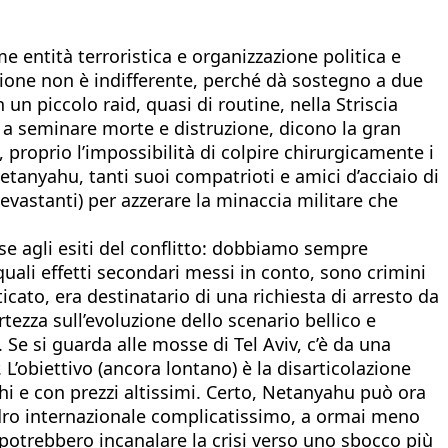
entità terroristica e organizzazione politica e
sione non è indifferente, perché dà sostegno a due
 un piccolo raid, quasi di routine, nella Striscia
 a seminare morte e distruzione, dicono la gran
o, proprio l’impossibilità di colpire chirurgicamente i
tanyahu, tanti suoi compatrioti e amici d’acciaio di
vastanti) per azzerare la minaccia militare che
se agli esiti del conflitto: dobbiamo sempre
e quali effetti secondari messi in conto, sono crimini
icato, era destinatario di una richiesta di arresto da
rtezza sull’evoluzione dello scenario bellico e
 Se si guarda alle mosse di Tel Aviv, c’è da una
r. L’obiettivo (ancora lontano) è la disarticolazione
i e con prezzi altissimi. Certo, Netanyahu può ora
uadro internazionale complicatissimo, a ormai meno
e potrebbero incanalare la crisi verso uno sbocco più