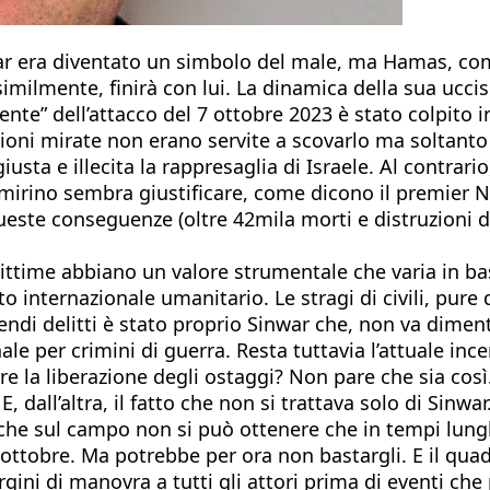
r era diventato un simbolo del male, ma Hamas, come 
imilmente, finirà con lui. La dinamica della sua ucci
nte” dell’attacco del 7 ottobre 2023 è stato colpito in
sioni mirate non erano servite a scovarlo ma soltanto
iusta e illecita la rappresaglia di Israele. Al contrari
irino sembra giustificare, come dicono il premier Ne
este conseguenze (oltre 42mila morti e distruzioni de
 vittime abbiano un valore strumentale che varia in ba
itto internazionale umanitario. Le stragi di civili, pur
endi delitti è stato proprio Sinwar che, non va diment
le per crimini di guerra. Resta tuttavia l’attuale ince
re la liberazione degli ostaggi? Non pare che sia così.
E, dall’altra, il fatto che non si trattava solo di Sinwa
che sul campo non si può ottenere che in tempi lungh
7 ottobre. Ma potrebbe per ora non bastargli. E il q
rgini di manovra a tutti gli attori prima di eventi ch