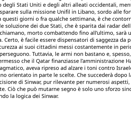
degli Stati Uniti e degli altri alleati occidentali, me
sparare sulla missione Unifil in Libano, sordo alle fo
n questi giorni o fra qualche settimana, è che contorni
le soluzione dei due Stati, che è sparita dai radar d
lo chiamano, morto combattendo fino all’ultimo, sarà 
Certo, è facile essere dispensatori di saggezza da po
rezza ai suoi cittadini messi costantemente in peric
erseguono. Tuttavia, le armi non bastano e, spesso, n
 permesso che il Qatar finanziasse l’amministrazione Ha
gmatico, aveva ripreso ad alzare i toni contro Isra
nno orientato in parte le scelte. Che succederà dopo
’uccisione di Sinwar, pur rilevante per numerosi aspetti
te. Ciò che può mutarne segno è solo uno sforzo sinc
do la logica dei Sinwar.