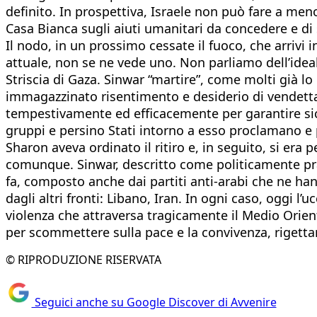
definito. In prospettiva, Israele non può fare a meno 
Casa Bianca sugli aiuti umanitari da concedere e di 
Il nodo, in un prossimo cessate il fuoco, che arrivi i
attuale, non se ne vede uno. Non parliamo dell’idea
Striscia di Gaza. Sinwar “martire”, come molti già 
immagazzinato risentimento e desiderio di vendetta. 
tempestivamente ed efficacemente per garantire sicu
gruppi e persino Stati intorno a esso proclamano e p
Sharon aveva ordinato il ritiro e, in seguito, si era
comunque. Sinwar, descritto come politicamente pra
fa, composto anche dai partiti anti-arabi che ne ha
dagli altri fronti: Libano, Iran. In ogni caso, oggi l
violenza che attraversa tragicamente il Medio Orien
per scommettere sulla pace e la convivenza, rigettan
© RIPRODUZIONE RISERVATA
Seguici anche su Google Discover di Avvenire