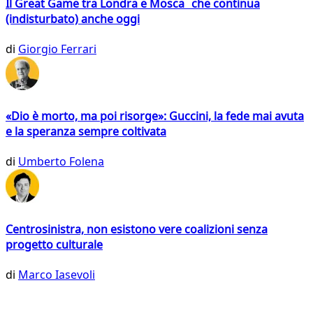
Il Great Game tra Londra e Mosca che continua
(indisturbato) anche oggi
di
Giorgio Ferrari
«Dio è morto, ma poi risorge»: Guccini, la fede mai avuta
e la speranza sempre coltivata
di
Umberto Folena
Centrosinistra, non esistono vere coalizioni senza
progetto culturale
di
Marco Iasevoli