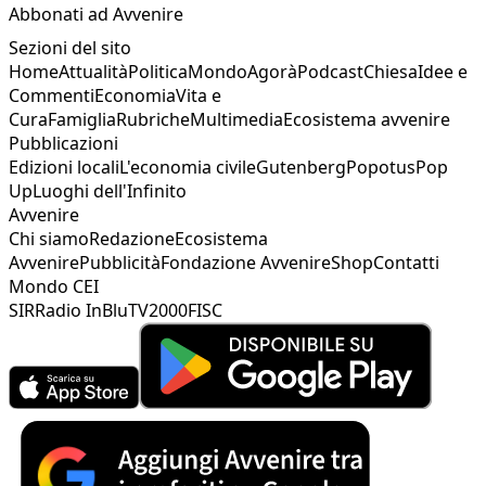
Abbonati ad Avvenire
Sezioni del sito
Home
Attualità
Politica
Mondo
Agorà
Podcast
Chiesa
Idee e
Commenti
Economia
Vita e
Cura
Famiglia
Rubriche
Multimedia
Ecosistema avvenire
Pubblicazioni
Edizioni locali
L'economia civile
Gutenberg
Popotus
Pop
Up
Luoghi dell'Infinito
Avvenire
Chi siamo
Redazione
Ecosistema
Avvenire
Pubblicità
Fondazione Avvenire
Shop
Contatti
Mondo CEI
SIR
Radio InBlu
TV2000
FISC