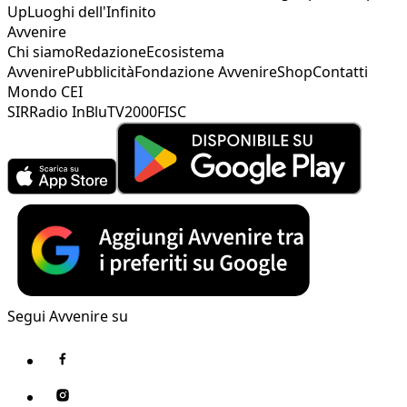
Up
Luoghi dell'Infinito
Avvenire
Chi siamo
Redazione
Ecosistema
Avvenire
Pubblicità
Fondazione Avvenire
Shop
Contatti
Mondo CEI
SIR
Radio InBlu
TV2000
FISC
Segui Avvenire su