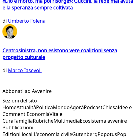
«Dio è morto, ma poi risorge»: Guccini, la fede mai avuta
e la speranza sempre coltivata
di
Umberto Folena
Centrosinistra, non esistono vere coalizioni senza
progetto culturale
di
Marco Iasevoli
Abbonati ad Avvenire
Sezioni del sito
Home
Attualità
Politica
Mondo
Agorà
Podcast
Chiesa
Idee e
Commenti
Economia
Vita e
Cura
Famiglia
Rubriche
Multimedia
Ecosistema avvenire
Pubblicazioni
Edizioni locali
L'economia civile
Gutenberg
Popotus
Pop