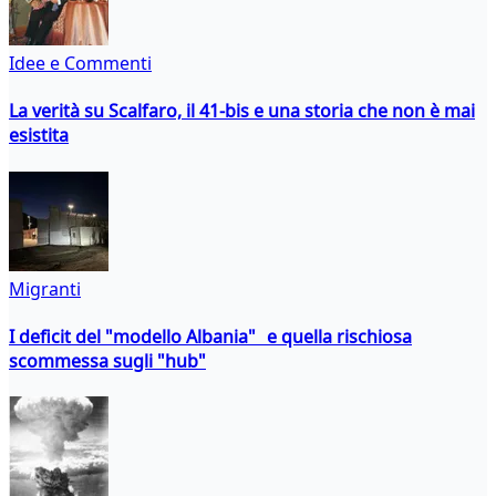
Idee e Commenti
La verità su Scalfaro, il 41-bis e una storia che non è mai
esistita
Migranti
I deficit del "modello Albania" e quella rischiosa
scommessa sugli "hub"