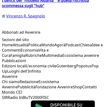
I deficit del "modello Albania" e quella rischiosa
scommessa sugli "hub"
di
Vincenzo R. Spagnolo
Abbonati ad Avvenire
Sezioni del sito
Home
Attualità
Politica
Mondo
Agorà
Podcast
Chiesa
Idee e
Commenti
Economia
Vita e
Cura
Famiglia
Rubriche
Multimedia
Ecosistema avvenire
Pubblicazioni
Edizioni locali
L'economia civile
Gutenberg
Popotus
Pop
Up
Luoghi dell'Infinito
Avvenire
Chi siamo
Redazione
Ecosistema
Avvenire
Pubblicità
Fondazione Avvenire
Shop
Contatti
Mondo CEI
SIR
Radio InBlu
TV2000
FISC