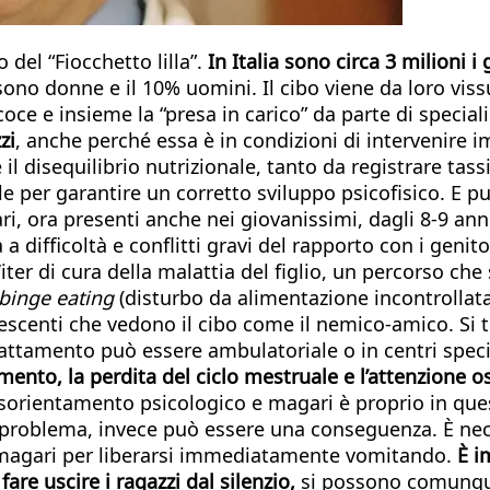
 del “Fiocchetto lilla”.
In Italia sono circa 3 milioni i
% sono donne e il 10% uomini. Il cibo viene da loro vis
oce e insieme la “presa in carico” da parte di specia
zi
, anche perché essa è in condizioni di intervenire 
disequilibrio nutrizionale, tanto da registrare tassi d
le per garantire un corretto sviluppo psicofisico. E pu
i, ora presenti anche nei giovanissimi, dagli 8-9 anni.
a difficoltà e conflitti gravi del rapporto con i genit
ter di cura della malattia del figlio, un percorso ch
binge eating
(disturbo da alimentazione incontrollata 
olescenti che vedono il cibo come il nemico-amico. Si
 trattamento può essere ambulatoriale o in centri spec
ento, la perdita del ciclo mestruale e l’attenzione os
isorientamento psicologico e magari è proprio in ques
 problema, invece può essere una conseguenza. È neces
, magari per liberarsi immediatamente vomitando.
È i
are uscire i ragazzi dal silenzio,
si possono comunque