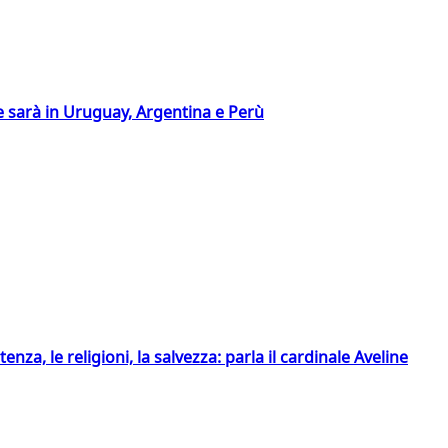
 sarà in Uruguay, Argentina e Perù
tenza, le religioni, la salvezza: parla il cardinale Aveline