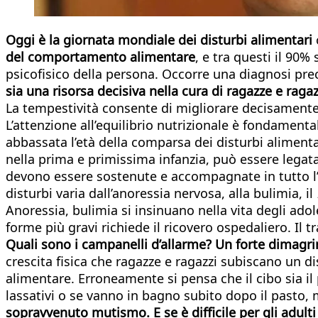
Oggi è la giornata mondiale dei disturbi alimentari
o
del comportamento alimentare
, e tra questi il 90
psicofisico della persona. Occorre una diagnosi prec
sia una risorsa decisiva nella cura di ragazze e ragaz
La tempestività consente di migliorare decisamente il 
L’attenzione all’equilibrio nutrizionale è fondamenta
abbassata l’età della comparsa dei disturbi alimentar
nella prima e primissima infanzia, può essere legata 
devono essere sostenute e accompagnate in tutto l’i
disturbi varia dall’anoressia nervosa, alla bulimia, il
Anoressia, bulimia si insinuano nella vita degli ad
forme più gravi richiede il ricovero ospedaliero. Il
Quali sono i campanelli d’allarme? Un forte dimagrim
crescita fisica che ragazze e ragazzi subiscano un d
alimentare. Erroneamente si pensa che il cibo sia il
lassativi o se vanno in bagno subito dopo il pasto
sopravvenuto mutismo. E se è difficile per gli adulti f