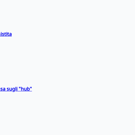
istita
sa sugli "hub"