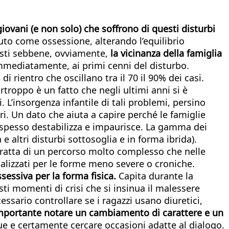
 giovani (e non solo) che soffrono di questi disturbi
suto come ossessione, alterando l’equilibrio
listi sebbene, ovviamente,
la vicinanza della famiglia
immediatamente, ai primi cenni del disturbo.
i rientro che oscillano tra il 70 il 90% dei casi.
rtroppo è un fatto che negli ultimi anni si è
 L’insorgenza infantile di tali problemi, persino
ori. Un dato che aiuta a capire perché le famiglie
e spesso destabilizza e impaurisce. La gamma dei
e altri disturbi sottosoglia e in forma ibrida).
 tratta di un percorso molto complesso che nelle
ializzati per le forme meno severe o croniche.
sessiva per la forma fisica.
Capita durante la
ti momenti di crisi che si insinua il malessere
sario controllare se i ragazzi usano diuretici,
mportante notare un cambiamento di carattere e un
 e certamente cercare occasioni adatte al dialogo.