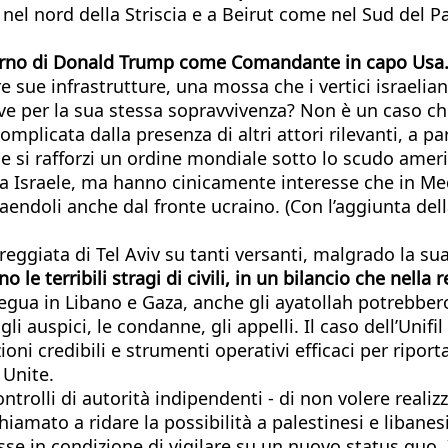
nel nord della Striscia e a Beirut come nel Sud del P
itorno di Donald Trump come Comandante in capo Usa
e sue infrastrutture, una mossa che i vertici israeli
ve per la sua stessa sopravvivenza? Non è un caso che
è complicata dalla presenza di altri attori rilevanti, a 
he si rafforzi un ordine mondiale sotto lo scudo amer
 Israele, ma hanno cinicamente interesse che in Medi
aendoli anche dal fronte ucraino. (Con l’aggiunta dell
eggiata di Tel Aviv su tanti versanti, malgrado la su
 le terribili stragi di civili, in un bilancio che nell
egua in Libano e Gaza, anche gli ayatollah potrebbero 
 auspici, le condanne, gli appelli. Il caso dell’Unifil 
 credibili e strumenti operativi efficaci per riportar
 Unite.
trolli di autorità indipendenti - di non volere realizz
iamato a ridare la possibilità a palestinesi e libanesi 
e in condizione di vigilare su un nuovo status quo. I