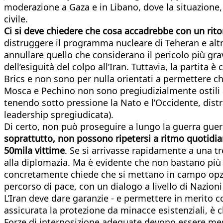
moderazione a Gaza e in Libano, dove la situazione, 
civile.
Ci si deve chiedere che cosa accadrebbe con un r
distruggere il programma nucleare di Teheran e altr
annullare quello che considerano il pericolo più gra
dell’esiguità del colpo all’Iran. Tuttavia, la partita 
Brics e non sono per nulla orientati a permettere c
Mosca e Pechino non sono pregiudizialmente ostili a
tenendo sotto pressione la Nato e l’Occidente, distr
leadership spregiudicata).
Di certo, non può proseguire a lungo la guerra guerr
soprattutto, non possono ripetersi a ritmo quotidiano
50mila vittime
. Se si arrivasse rapidamente a una tr
alla diplomazia. Ma è evidente che non bastano più gli
concretamente chiede che si mettano in campo opzioni
percorso di pace, con un dialogo a livello di Nazioni
L’Iran deve dare garanzie - e permettere in merito con
assicurata la protezione da minacce esistenziali, è ch
Forze di interposizione adeguate devono essere mess