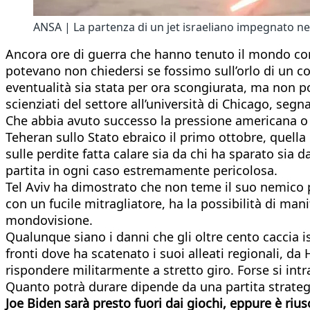
ANSA | La partenza di un jet israeliano impegnato nei
Ancora ore di guerra che hanno tenuto il mondo con i
potevano non chiedersi se fossimo sull’orlo di un c
eventualità sia stata per ora scongiurata, ma non p
scienziati del settore all’università di Chicago, seg
Che abbia avuto successo la pressione americana o l
Teheran sullo Stato ebraico il primo ottobre, quella 
sulle perdite fatta calare sia da chi ha sparato sia 
partita in ogni caso estremamente pericolosa.
Tel Aviv ha dimostrato che non teme il suo nemico p
con un fucile mitragliatore, ha la possibilità di ma
mondovisione.
Qualunque siano i danni che gli oltre cento caccia isr
fronti dove ha scatenato i suoi alleati regionali, da
rispondere militarmente a stretto giro. Forse si intra
Quanto potrà durare dipende da una partita strategi
Joe Biden sarà presto fuori dai giochi, eppure è rius