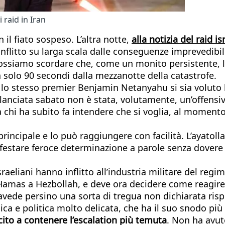
 raid in Iran
l fiato sospeso. L’altra notte,
alla notizia del raid is
onflitto su larga scala dalle conseguenze imprevedib
ossiamo scordare che, come un monito persistente, l’“
na solo 90 secondi dalla mezzanotte della catastrofe.
o stesso premier Benjamin Netanyahu si sia voluto lim
lanciata sabato non è stata, volutamente, un’offensiva
da chi ha subito fa intendere che si voglia, al moment
rincipale e lo può raggiungere con facilità. L’ayatol
nifestare feroce determinazione a parole senza dovere
aeliani hanno inflitto all’industria militare del regim
 Hamas a Hezbollah, e deve ora decidere come reagire. 
vede persino una sorta di tregua non dichiarata rispett
ca e politica molto delicata, che ha il suo snodo più
cito a contenere l’escalation più temuta
. Non ha avut