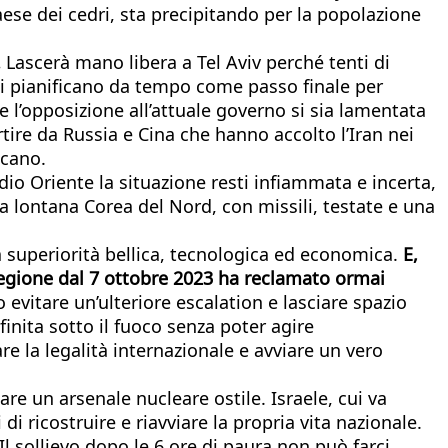
aese dei cedri, sta precipitando per la popolazione
.
Lascerà mano libera a Tel Aviv perché tenti di
ani pianificano da tempo come passo finale per
 l’opposizione all’attuale governo si sia lamentata
partire da Russia e Cina che hanno accolto l’Iran nei
icano.
o Oriente la situazione resti infiammata e incerta,
a lontana Corea del Nord, con missili, testate e una
a superiorità bellica, tecnologica ed economica.
E,
a regione dal 7 ottobre 2023 ha reclamato ormai
evitare un’ulteriore escalation e lasciare spazio
finita sotto il fuoco senza poter agire
e la legalità internazionale e avviare un vero
are un arsenale nucleare ostile. Israele, cui va
di ricostruire e riavviare la propria vita nazionale.
l sollievo dopo le 6 ore di paura non può farci