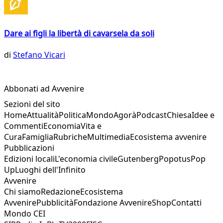
Dare ai figli la libertà di cavarsela da soli
di
Stefano Vicari
Abbonati ad Avvenire
Sezioni del sito
Home
Attualità
Politica
Mondo
Agorà
Podcast
Chiesa
Idee e
Commenti
Economia
Vita e
Cura
Famiglia
Rubriche
Multimedia
Ecosistema avvenire
Pubblicazioni
Edizioni locali
L'economia civile
Gutenberg
Popotus
Pop
Up
Luoghi dell'Infinito
Avvenire
Chi siamo
Redazione
Ecosistema
Avvenire
Pubblicità
Fondazione Avvenire
Shop
Contatti
Mondo CEI