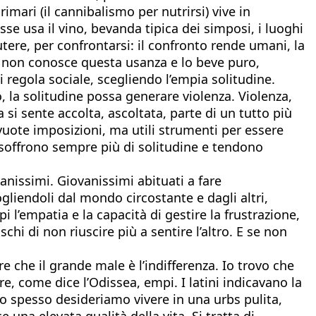
imari (il cannibalismo per nutrirsi) vive in
se usa il vino, bevanda tipica dei simposi, i luoghi
cutere, per confrontarsi: il confronto rende umani, la
ope non conosce questa usanza e lo beve puro,
i regola sociale, scegliendo l’empia solitudine.
, la solitudine possa generare violenza. Violenza,
si sente accolta, ascoltata, parte di un tutto più
vuote imposizioni, ma utili strumenti per essere
 soffrono sempre più di solitudine e tendono
anissimi. Giovanissimi abituati a fare
liendoli dal mondo circostante e dagli altri,
ppi l’empatia e la capacità di gestire la frustrazione,
hi di non riuscire più a sentire l’altro. E se non
 che il grande male è l’indifferenza. Io trovo che
e, come dice l’Odissea, empi. I latini indicavano la
ppo spesso desideriamo vivere in una urbs pulita,
 una elevata qualità della vita. Si tratta di