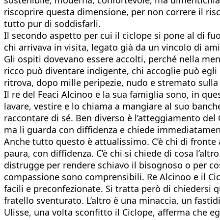
riscoprire questa dimensione, per non correre il ris
tutto pur di soddisfarli.
Il secondo aspetto per cui il ciclope si pone al di fuor
chi arrivava in visita, legato già da un vincolo di a
Gli ospiti dovevano essere accolti, perché nella ment
ricco può diventare indigente, chi accoglie può egli
ritrova, dopo mille peripezie, nudo e stremato sulla s
Il re del Feaci Alcinoo e la sua famiglia sono, in qu
lavare, vestire e lo chiama a mangiare al suo banchett
raccontare di sé. Ben diverso è l’atteggiamento del
ma li guarda con diffidenza e chiede immediatamente
Anche tutto questo è attualissimo. C’è chi di fronte
paura, con diffidenza. C’è chi si chiede di cosa l’alt
distrugge per rendere schiavo il bisognoso o per costr
compassione sono comprensibili. Re Alcinoo e il Ci
facili e preconfezionate. Si tratta però di chieders
fratello sventurato. L’altro è una minaccia, un fastidi
Ulisse, una volta sconfitto il Ciclope, afferma che e