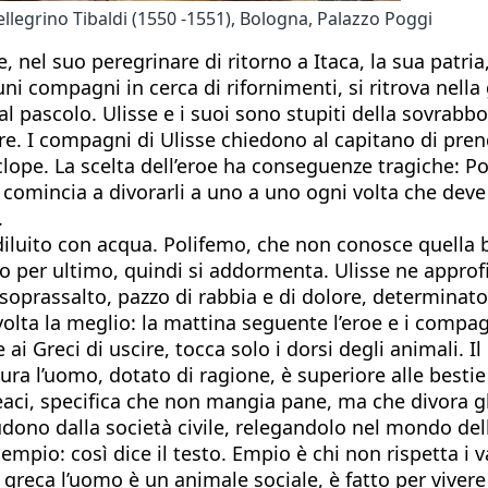
ellegrino Tibaldi (1550 -1551), Bologna, Palazzo Poggi
e, nel suo peregrinare di ritorno a Itaca, la sua patria
ni compagni in cerca di rifornimenti, si ritrova nella
al pascolo. Ulisse e i suoi sono stupiti della sovrabbo
pre. I compagni di Ulisse chiedono al capitano di prend
clope. La scelta dell’eroe ha conseguenze tragiche: Po
omincia a divorarli a uno a uno ogni volta che deve n
.
n diluito con acqua. Polifemo, che non conosce quella
 per ultimo, quindi si addormenta. Ulisse ne approfi
di soprassalto, pazzo di rabbia e di dolore, determina
volta la meglio: la mattina seguente l’eroe e i compa
i Greci di uscire, tocca solo i dorsi degli animali. I
tura l’uomo, dotato di ragione, è superiore alle bestie
aci, specifica che non mangia pane, ma che divora gl
udono dalla società civile, relegandolo nel mondo del
a empio: così dice il testo. Empio è chi non rispetta i 
ia greca l’uomo è un animale sociale, è fatto per vivere