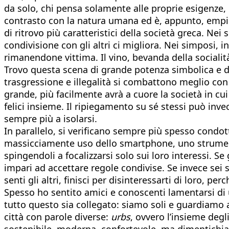
da solo, chi pensa solamente alle proprie esigenze, c
contrasto con la natura umana ed è, appunto, empio. 
di ritrovo più caratteristici della società greca. Nei
condivisione con gli altri ci migliora. Nei simposi, 
rimanendone vittima. Il vino, bevanda della socialità
Trovo questa scena di grande potenza simbolica e di 
trasgressione e illegalità si combattono meglio con 
grande, più facilmente avrà a cuore la società in cu
felici insieme. Il ripiegamento su sé stessi può in
sempre più a isolarsi.
In parallelo, si verificano sempre più spesso condott
massicciamente uso dello smartphone, uno strumento 
spingendoli a focalizzarsi solo sui loro interessi. Se 
impari ad accettare regole condivise. Se invece sei s
senti gli altri, finisci per disinteressarti di loro, pe
Spesso ho sentito amici e conoscenti lamentarsi di 
tutto questo sia collegato: siamo soli e guardiamo a
città con parole diverse:
urbs
, ovvero l’insieme degli
sostenibile, moderna, confortevole, ma dimentichi