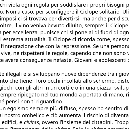
hi viola ogni regola per soddisfare i propri bisogni pr
Non a caso, per sconfiggere il Ciclope solitario, Ulis
 simposi ci si trovava per divertirsi, ma anche per dis
inoltre, il vino veniva bevuto diluito, sempre: il Cicl
 per eccellenza, punisce chi si pone al di fuori di ogn
estrema attualità. Il Ciclope ci ricorda come, spesso
l’integrazione che con la repressione. Se una persona 
i vive, ne rispetterà le regole, capendo che non sono 
vece avere conseguenze nefaste. Giovani e adolescenti
e illegali e si sviluppano nuove dipendenze tra i giov
che tiene i loro occhi incollati allo schermo, distog
giochi con gli altri in un cortile o in una piazza, svilu
empre ripiegato nel tuo mondo a portata di mano, risc
rché pensi non ti riguardino.
un egoismo sempre più diffuso, spesso ho sentito dire
l nostro ombelico e ciò aumenta il rischio di diventar
 edifici, e
civitas
, ovvero l’insieme dei cittadini. Tro
amo l’importanza della
civitas
. Solo la
civitas
garantisce