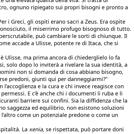
tro, ognuno ripiegato sui propri bisogni e pronto a
Per i Greci, gli ospiti erano sacri a Zeus. Era ospite
sconosciuto, il miserrimo profugo bisognoso di tutto.
perscrutabile, può cambiare le sorti di chiunque. Il
ome accade a Ulisse, potente re di Itaca, che si
 è Ulisse, ma prima ancora di chiederglielo lo fa
, solo dopo lo inviterà a rivelare la sua identità, a
i uomini non si domanda di cosa abbiano bisogno,
rse predoni, giunti qui per danneggiarmi?”
 l’accoglienza e la cura e chi invece reagisce con
 permessi. E c’è anche chi i documenti li ruba e li
uranti barriere sui confini. Sia la diffidenza che la
no saggezza ed equilibrio, non esistono soluzioni
re l’altro come un potenziale predone o come un
ospitalità. La
xenia
, se rispettata, può portare doni