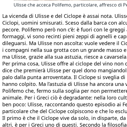
Ulisse che acceca Polifemo, particolare, affresco di P
La vicenda di Ulisse e del Ciclope è assai nota. Uliss
Ciclopi, uomini smisurati. Sceso dalla barca con alcu
pecore. Polifemo però non c’è: è fuori con le greggi 
formaggi, vi sono recinti pieni zeppi di agnelli e ca
dileguarsi. Ma Ulisse non ascolta: vuole vedere il Ci
i compagni nella sua grotta con un grande masso e c
ma Ulisse, grazie alla sua astuzia, riesce a cavarsela
Per prima cosa, Ulisse offre al ciclope del vino no
dice che premierà Ulisse per quel dono mangiandolo
palo dalla punta arroventata. Il Ciclope si sveglia 
hanno colpito. Ma l’astuzia di Ulisse ha ancora una 
Polifemo che, fermo sulla soglia per non permettere a
animale. Per i Greci ciò è degradante: nella loro cul
ben poco: Ulisse, raccontando questo episodio ai Fe
particolare che del Ciclope colpiscono e che lo escl
Il primo è che il Ciclope vive da solo, in disparte, d
altri, è per i Greci uno di questi. Secondo la filosof