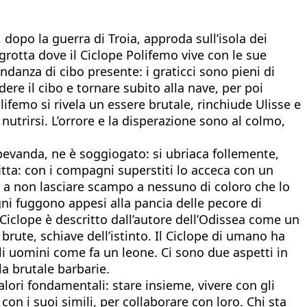
, dopo la guerra di Troia, approda sull’isola dei
 grotta dove il Ciclope Polifemo vive con le sue
ndanza di cibo presente: i graticci sono pieni di
ere il cibo e tornare subito alla nave, per poi
lifemo si rivela un essere brutale, rinchiude Ulisse e
utrirsi. L’orrore e la disperazione sono al colmo,
 bevanda, ne è soggiogato: si ubriaca follemente,
tta: con i compagni superstiti lo acceca con un
to a non lasciare scampo a nessuno di coloro che lo
gni fuggono appesi alla pancia delle pecore di
l Ciclope è descritto dall’autore dell’Odissea come un
 brute, schiave dell’istinto. Il Ciclope di umano ha
i uomini come fa un leone. Ci sono due aspetti in
la brutale barbarie.
valori fondamentali: stare insieme, vivere con gli
 con i suoi simili, per collaborare con loro. Chi sta