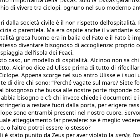
chio di vivere tra ciclopi, ognuno nel suo moderno an
i dalla società civile è il non rispetto dell’ospitalità. 
micizia o parentela. Ma era ospite anche il viandante 
alità greca l’uomo era in balia del Fato e il Fato è im
 stesso diventare bisognoso di accoglienza: proprio c
piaggia dell’isola dei Feaci.
esto caso, un modello di ospitalità. Alcinoo non sa chi
o. Alcinoo dice ad Ulisse prima di tutto di rifocillarsi
 Ciclope. Appena scorge nel suo antro Ulisse e i suo
 di dire chi sono: “Perché vagate sul mare? Siete fo
 al bisognoso che bussa alle nostre porte risponde con
ro abbia bisogno e c’è chi invece chiede i documenti e i
ingerlo a restare fuori dalla porta, per erigere rassic
clope sono entrambi presenti nel nostro cuore. Servo
i quale atteggiamento far prevalere: se è meglio vede
o, o l’altro potrei essere io stesso?
gli è stato punito da Zeus per aver violato la
xenia
, l’