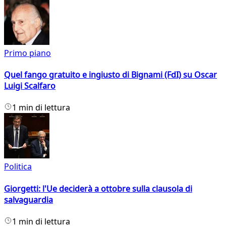
Primo piano
Quel fango gratuito e ingiusto di Bignami (FdI) su Oscar
Luigi Scalfaro
1 min di lettura
Politica
Giorgetti: l'Ue deciderà a ottobre sulla clausola di
salvaguardia
1 min di lettura