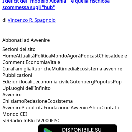
I deficit del "modello Albania" e quella rischiosa
scommessa sugli "hub"
di
Vincenzo R. Spagnolo
Abbonati ad Avvenire
Sezioni del sito
Home
Attualità
Politica
Mondo
Agorà
Podcast
Chiesa
Idee e
Commenti
Economia
Vita e
Cura
Famiglia
Rubriche
Multimedia
Ecosistema avvenire
Pubblicazioni
Edizioni locali
L'economia civile
Gutenberg
Popotus
Pop
Up
Luoghi dell'Infinito
Avvenire
Chi siamo
Redazione
Ecosistema
Avvenire
Pubblicità
Fondazione Avvenire
Shop
Contatti
Mondo CEI
SIR
Radio InBlu
TV2000
FISC