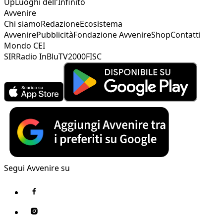
Up
Luoghi dell'Infinito
Avvenire
Chi siamo
Redazione
Ecosistema
Avvenire
Pubblicità
Fondazione Avvenire
Shop
Contatti
Mondo CEI
SIR
Radio InBlu
TV2000
FISC
Segui Avvenire su