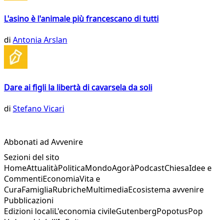
L'asino è l'animale più francescano di tutti
di
Antonia Arslan
Dare ai figli la libertà di cavarsela da soli
di
Stefano Vicari
Abbonati ad Avvenire
Sezioni del sito
Home
Attualità
Politica
Mondo
Agorà
Podcast
Chiesa
Idee e
Commenti
Economia
Vita e
Cura
Famiglia
Rubriche
Multimedia
Ecosistema avvenire
Pubblicazioni
Edizioni locali
L'economia civile
Gutenberg
Popotus
Pop