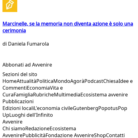
Marcinelle, se la memoria non diventa azione è solo una
cerimonia
di
Daniela Fumarola
Abbonati ad Avvenire
Sezioni del sito
Home
Attualità
Politica
Mondo
Agorà
Podcast
Chiesa
Idee e
Commenti
Economia
Vita e
Cura
Famiglia
Rubriche
Multimedia
Ecosistema avvenire
Pubblicazioni
Edizioni locali
L'economia civile
Gutenberg
Popotus
Pop
Up
Luoghi dell'Infinito
Avvenire
Chi siamo
Redazione
Ecosistema
Avvenire
Pubblicità
Fondazione Avvenire
Shop
Contatti