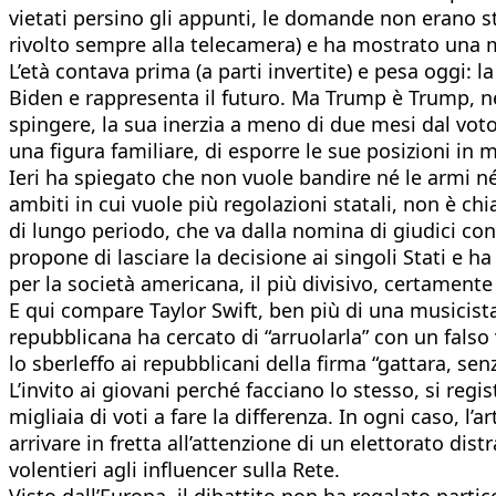
vietati persino gli appunti, le domande non erano sta
rivolto sempre alla telecamera) e ha mostrato una mi
L’età contava prima (a parti invertite) e pesa oggi:
Biden e rappresenta il futuro. Ma Trump è Trump, n
spingere, la sua inerzia a meno di due mesi dal vot
una figura familiare, di esporre le sue posizioni in 
Ieri ha spiegato che non vuole bandire né le armi né
ambiti in cui vuole più regolazioni statali, non è chi
di lungo periodo, che va dalla nomina di giudici con
propone di lasciare la decisione ai singoli Stati e h
per la società americana, il più divisivo, certament
E qui compare Taylor Swift, ben più di una musicist
repubblicana ha cercato di “arruolarla” con un falso
lo sberleffo ai repubblicani della firma “gattara, senza
L’invito ai giovani perché facciano lo stesso, si reg
migliaia di voti a fare la differenza. In ogni caso, l
arrivare in fretta all’attenzione di un elettorato di
volentieri agli influencer sulla Rete.
Visto dall’Europa, il dibattito non ha regalato parti