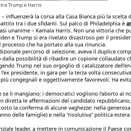
 tra Trump e Harris
– influenzerà la corsa alla Casa Bianca più la scelta d
tito tra i due sfidanti. Sul palco di Philadelphia è
a
uasi unanime – Kamala Harris. Non una vittoria che 
e Biden e Trump si era rivelato disastroso per il presi
l processo che ha portato alla sua rinuncia.
adizionale percorso di selezione, aveva il duplice compi
 dalla possibilità di ribadire un copione collaudato 
gendo Trump nel suo orgoglio di catalizzatore dell’en
l’ex presidente, in gara per la terza volta consecutiva
 più congegnali e oggettivamente favorevoli. Ha evitat
e se li mangiano; i democratici vogliono l’aborto al 
n diretta le affermazioni del candidato repubblicano, c
osto la conferma di alcune vaghezze: nella generosa
no delle famiglie) e nella “risolutiva” politica ester
enziale leader, a mettere in comunicazione il Paese co