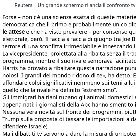
Reuters | Un grande schermo rilancia il confronto tv
Forse – non c’è una scienza esatta di queste materie 
democratica che il primo e probabilmente unico dibat
le attese
e che ha visto prevalere – per consenso q
elettorale, però. Il faccia a faccia di giugno tra Jo
terrore di una sconfitta irrimediabile e innescando i
La vicepresidente, proiettata alla ribalta senza il tr
programma, mentre il suo rivale sembrava facilitato
Harris ha provato a ribaltare questa narrazione pun
noiosi. I grandi del mondo ridono di te», ha detto. E 
affondare colpi significativi nemmeno sui temi a lui
quello che la rivale ha definito “estremismo”.
Gli immigrati haitiani rubano gli animali domestici 
appena nati: i giornalisti della Abc hanno smentito i
Nessuna vera novità sul fronte dei programmi, piutt
Trump sulla proposta di tassare le importazioni a dan
difendere Israele).
Ma i dibattiti tv servono a dare la misura di un pot