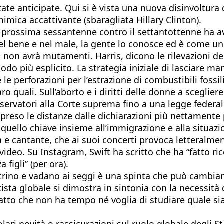
te anticipate. Qui si è vista una nuova disinvoltura de
mica accattivante (sbaragliata Hillary Clinton).
 la prossima sessantenne contro il settantottenne ha a
el bene e nel male, la gente lo conosce ed è come u
o non avrà mutamenti. Harris, dicono le rilevazioni 
modo più esplicito. La strategia iniziale di lasciare 
 le perforazioni per l’estrazione di combustibili foss
aro quali. Sull’aborto e i diritti delle donne a scegli
servatori alla Corte suprema fino a una legge federal
a preso le distanze dalle dichiarazioni più nettamente 
e quello chiave insieme all’immigrazione e alla situa
a e cantante, che ai suoi concerti provoca letteralme
 video. Su Instagram, Swift ha scritto che ha “fatto r
 figli” (per ora).
istrino e vadano ai seggi è una spinta che può cambiar
’artista globale si dimostra in sintonia con la necessi
stratto che non ha tempo né voglia di studiare quale si
colari novità o rassicurazioni sul ruolo globale degli 