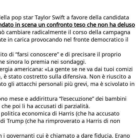
ella pop star Taylor Swift a favore della candidata
ndato in scena un confronto teso che non ha deluso
può cambiare radicalmente il corso della campagna
dente in carica provocando nel fronte democratico il
to di “farsi conoscere” e di precisare il proprio
che sinora lo premia nei sondaggi.
ergia americana: «La gente se ne va dai tuoi comizi
, è stato costretto sulla difensiva. Non è riuscito a
o gli attacchi personali più grevi, ma è scivolato in
nono mese e addirittura “l’esecuzione” dei bambini
he poi li ha accusati di parzialità.
 politica economica di Harris (che ha accusato
a di Trump (che ha rimproverato a Harris di non
n i governanti cui è chiamato a dare fiducia. Erano