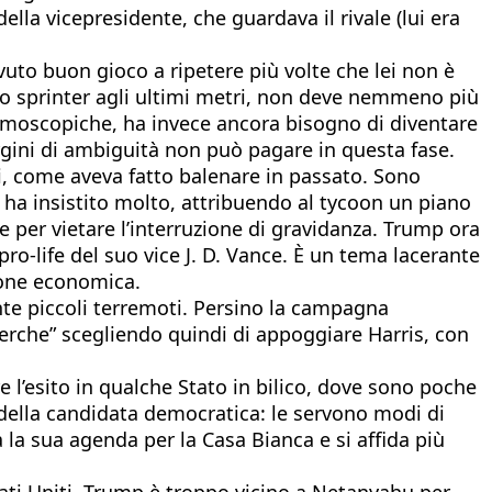
lla vicepresidente, che guardava il rivale (lui era
vuto buon gioco a ripetere più volte che lei non è
no sprinter agli ultimi metri, non deve nemmeno più
demoscopiche, ha invece ancora bisogno di diventare
margini di ambiguità non può pagare in questa fase.
ili, come aveva fatto balenare in passato. Sono
ere ha insistito molto, attribuendo al tycoon un piano
e per vietare l’interruzione di gravidanza. Trump ora
pro-life del suo vice J. D. Vance. È un tema lacerante
zione economica.
nte piccoli terremoti. Persino la campagna
icerche” scegliendo quindi di appoggiare Harris, con
e l’esito in qualche Stato in bilico, dove sono poche
tà della candidata democratica: le servono modi di
a la sua agenda per la Casa Bianca e si affida più
Stati Uniti. Trump è troppo vicino a Netanyahu per