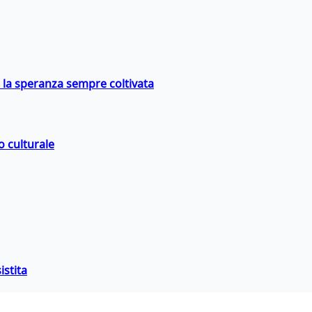
e la speranza sempre coltivata
o culturale
istita