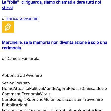
La "folla" ci riguarda, siamo chiamati a dare tutti noi
stessi
di
Enrico Giovannini
Marcinelle, se la memoria non diventa azione è solo una
cerimonia
di
Daniela Fumarola
Abbonati ad Avvenire
Sezioni del sito
Home
Attualità
Politica
Mondo
Agorà
Podcast
Chiesa
Idee e
Commenti
Economia
Vita e
Cura
Famiglia
Rubriche
Multimedia
Ecosistema avvenire
Pubblicazioni
Edizioni locali
L'economia civile
Gutenberg
Popotus
Pop