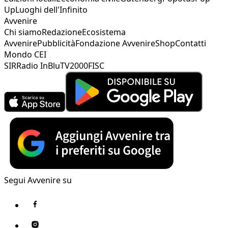
Up
Luoghi dell'Infinito
Avvenire
Chi siamo
Redazione
Ecosistema
Avvenire
Pubblicità
Fondazione Avvenire
Shop
Contatti
Mondo CEI
SIR
Radio InBlu
TV2000
FISC
Segui Avvenire su