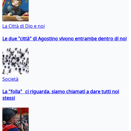
La Città di Dio e noi
Le due "città" di Agostino vivono entrambe dentro di noi
Società
La "folla" ci riguarda, siamo chiamati a dare tutti noi
stessi