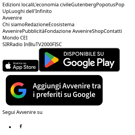
Edizioni locali
L'economia civile
Gutenberg
Popotus
Pop
Up
Luoghi dell'Infinito
Avvenire
Chi siamo
Redazione
Ecosistema
Avvenire
Pubblicità
Fondazione Avvenire
Shop
Contatti
Mondo CEI
SIR
Radio InBlu
TV2000
FISC
Segui Avvenire su