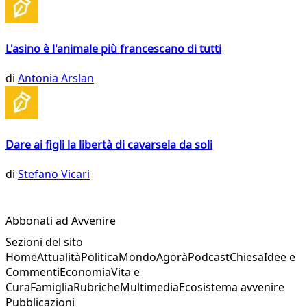
L'asino è l'animale più francescano di tutti
di
Antonia Arslan
Dare ai figli la libertà di cavarsela da soli
di
Stefano Vicari
Abbonati ad Avvenire
Sezioni del sito
Home
Attualità
Politica
Mondo
Agorà
Podcast
Chiesa
Idee e
Commenti
Economia
Vita e
Cura
Famiglia
Rubriche
Multimedia
Ecosistema avvenire
Pubblicazioni