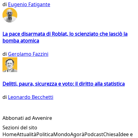
di
Eugenio Fatigante
La pace disarmata di Roblat, lo scienziato che lasciò la
bomba atomica
di
Gerolamo Fazzini
Delitti, paura, sicurezza e voto: il diritto alla statistica
di
Leonardo Becchetti
Abbonati ad Avvenire
Sezioni del sito
Home
Attualità
Politica
Mondo
Agorà
Podcast
Chiesa
Idee e