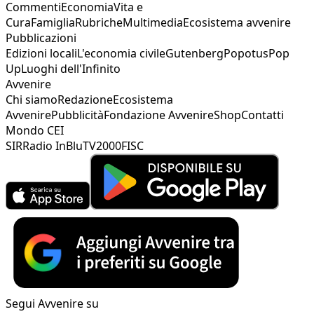
Commenti
Economia
Vita e
Cura
Famiglia
Rubriche
Multimedia
Ecosistema avvenire
Pubblicazioni
Edizioni locali
L'economia civile
Gutenberg
Popotus
Pop
Up
Luoghi dell'Infinito
Avvenire
Chi siamo
Redazione
Ecosistema
Avvenire
Pubblicità
Fondazione Avvenire
Shop
Contatti
Mondo CEI
SIR
Radio InBlu
TV2000
FISC
Segui Avvenire su