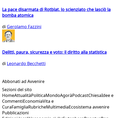
La pace disarmata di Rotblat, lo scienziato che lasciò la
bomba atomica
di
Gerolamo Fazzini
Delitti, paura, sicurezza e voto: il diritto alla statistica
di
Leonardo Becchetti
Abbonati ad Avvenire
Sezioni del sito
Home
Attualità
Politica
Mondo
Agorà
Podcast
Chiesa
Idee e
Commenti
Economia
Vita e
Cura
Famiglia
Rubriche
Multimedia
Ecosistema avvenire
Pubblicazioni