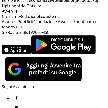
Edizioni locali
L'economia civile
Gutenberg
Popotus
Pop
Up
Luoghi dell'Infinito
Avvenire
Chi siamo
Redazione
Ecosistema
Avvenire
Pubblicità
Fondazione Avvenire
Shop
Contatti
Mondo CEI
SIR
Radio InBlu
TV2000
FISC
Segui Avvenire su