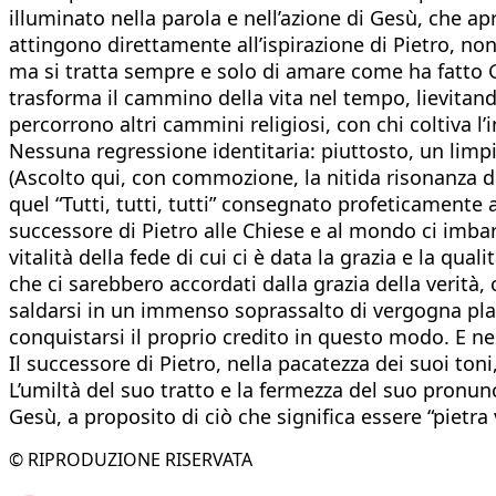
illuminato nella parola e nell’azione di Gesù, che ap
attingono direttamente all’ispirazione di Pietro, non 
ma si tratta sempre e solo di amare come ha fatto G
trasforma il cammino della vita nel tempo, lievitando
percorrono altri cammini religiosi, con chi coltiva l
Nessuna regressione identitaria: piuttosto, un limpi
(Ascolto qui, con commozione, la nitida risonanza d
quel “Tutti, tutti, tutti” consegnato profeticamente a
successore di Pietro alle Chiese e al mondo ci imbar
vitalità della fede di cui ci è data la grazia e la qua
che ci sarebbero accordati dalla grazia della verità
saldarsi in un immenso soprassalto di vergogna pla
conquistarsi il proprio credito in questo modo. E n
Il successore di Pietro, nella pacatezza dei suoi to
L’umiltà del suo tratto e la fermezza del suo pronu
Gesù, a proposito di ciò che significa essere “pietra
© RIPRODUZIONE RISERVATA