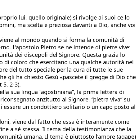
rio lui, quello originale) si rivolge ai suoi ce lo
uomini, ma scelta e preziosa davanti a Dio, anche voi
e viene al mondo quando si forma la comunità di
rno. L’apostolo Pietro se ne intende di pietre vive:
unità dei discepoli del Signore. Questa grazia lo
 di coloro che esercitano una qualche autorità nel
e del tutto speciale per la cura di tutte le sue
 che gli ha chiesto Gesù «pascete il gregge di Dio che
5, 2-3).
lla sua lingua “agostiniana”, la prima lettera di
 riconsegnato anzitutto al Signore, “pietra viva” su
di essere un condottiero solitario o un capo posto al
i doni, viene dal fatto che essa è interamente come
ine a sé stessa. Il tema della testimonianza che la
 comunità umana. Il tema è piuttosto l’amore (agape)