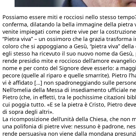
Possiamo essere miti e rocciosi nello stesso tempo? P
conferma, dilatando la bella immagine della pietra vi
venite impiegati come pietre vive per la costruzione di
“Pietra viva” – un ossimoro che la grazia trasform
coloro che si appoggiano a Gesù, “pietra viva” della 
egli stesso ha ricevuto il suo nuovo nome da Gesù, p
rende presidio mite e roccioso dell’amore evangeli
nome e per conto del Signore deve esserlo: a maggior
pecore (quelle al riparo e quelle smarrite). Pietro l’
vi è affidato […] non spadroneggiando sulle persone 
Nell’omelia della Messa di insediamento ufficiale nel
Pietro (che, in effetti, tra le pochissime citazioni b
cui poggia tutto. «E se la pietra è Cristo, Pietro de
di sopra degli altri».
La ricomposizione dell’unità della Chiesa, che non mo
una polifonia di pietre vive: nessuno è padrone, nes
rende persuasiva non viene dalla mondana presunzion