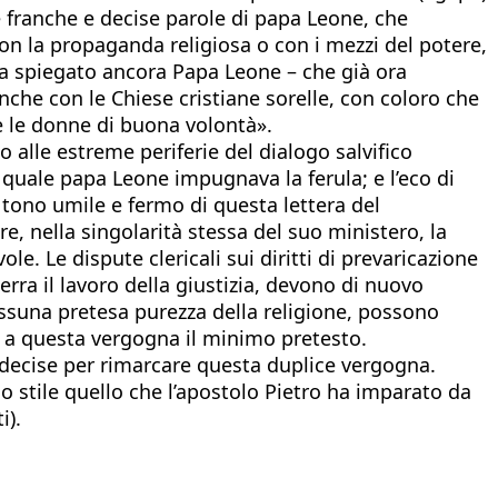
lle franche e decise parole di papa Leone, che
 con la propaganda religiosa o con i mezzi del potere,
ha spiegato ancora Papa Leone – che già ora
nche con le Chiese cristiane sorelle, con coloro che
i e le donne di buona volontà».
 alle estreme periferie del dialogo salvifico
 quale papa Leone impugnava la ferula; e l’eco di
l tono umile e fermo di questa lettera del
, nella singolarità stessa del suo ministero, la
le. Le dispute clericali sui diritti di prevaricazione
rra il lavoro della giustizia, devono di nuovo
ssuna pretesa purezza della religione, possono
e a questa vergogna il minimo pretesto.
e decise per rimarcare questa duplice vergogna.
 stile quello che l’apostolo Pietro ha imparato da
i).