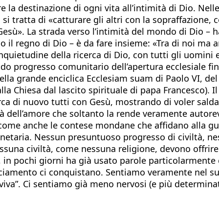
re la destinazione di ogni vita all’intimità di Dio. Ne
si tratta di «catturare gli altri con la sopraffazione,
esù». La strada verso l’intimità del mondo di Dio – 
 il regno di Dio – è da fare insieme: «Tra di noi ma a
’inquietudine della ricerca di Dio, con tutti gli uomin
do progresso comunitario dell’apertura ecclesiale fino
ella grande enciclica Ecclesiam suam di Paolo VI, del
lla Chiesa dal lascito spirituale di papa Francesco). I
ca di nuovo tutti con Gesù, mostrando di voler saldare
lità dell’amore che soltanto la rende veramente autorevo
, come anche le contese mondane che affidano alla gue
netaria. Nessun presuntuoso progresso di civiltà, ne
essuna civiltà, come nessuna religione, devono offrir
ni, in pochi giorni ha già usato parole particolarment
nciamento ci conquistano. Sentiamo veramente nel suo
 viva”. Ci sentiamo già meno nervosi (e più determinat