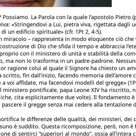
ossiamo. La Parola con la quale l’apostolo Pietro (prop
va: «Stringendovi a Lui, pietra viva, rigettata dagli 
 un edificio spirituale» (cfr. 1Pt 2, 4-5).
a in miracolo – rappresenta in modo eloquente ciò ch
costruzione di Dio che sfida il tempo e abbraccia l’ete
roprio con il ministero di unità e stabilità della com
co, ma non lo trasforma in un padre-padrone. Nessuno
 ragione colui al quale il Signore ha chiesto un amor
ha scritto, fin dall’inizio, facendo memoria dell’amore
a voi affidate, ma facendovi modelli del gregge» (1Pt 
 ministero pontificale, papa Leone XIV ha riscritto, ne
ibliche, cita esplicitamente due volte). Il fondamento è
ve pascere il gregge senza mai cedere alla tentazione 
rtifica le differenze delle qualità, dei ministeri, de
suno è suddito. Questa ricomposizione, però, non è f
e di sentirci “superiori al mondo”, ossia all’intera