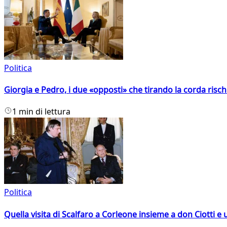
Politica
Giorgia e Pedro, i due «opposti» che tirando la corda risc
1 min di lettura
Politica
Quella visita di Scalfaro a Corleone insieme a don Ciotti e u