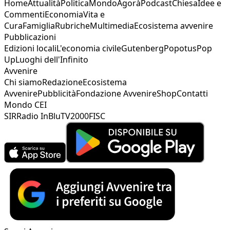
Home
Attualità
Politica
Mondo
Agorà
Podcast
Chiesa
Idee e
Commenti
Economia
Vita e
Cura
Famiglia
Rubriche
Multimedia
Ecosistema avvenire
Pubblicazioni
Edizioni locali
L'economia civile
Gutenberg
Popotus
Pop
Up
Luoghi dell'Infinito
Avvenire
Chi siamo
Redazione
Ecosistema
Avvenire
Pubblicità
Fondazione Avvenire
Shop
Contatti
Mondo CEI
SIR
Radio InBlu
TV2000
FISC