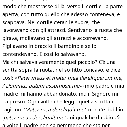
modo che mostrasse di là, verso il cortile, la parte
aperta, con tutto quello che adesso conteneva, e
scappava. Nel cortile c’eran le suore, che
lavoravano con gli attrezzi. Sentivano la ruota che
girava, mollavano gli attrezzi e accorrevano.
Pigliavano in braccio il bambino e se lo
contendevano. E così lo salvavano.
Ma chi salvava veramente quel piccolo? C’è una
scritta sopra la ruota, nel soffitto concavo, e dice
così: «
Pater meus et mater mea dereliquerunt me,
/ Dominus autem assumpsit me
» (mio padre e mia
madre mi hanno abbandonato, ma il Signore mi
ha preso). Ogni volta che leggo quella scritta ci
ragiono. '
Mater mea dereliquit me':
non c’è dubbio,
'
pater meus dereliquit me'
qui qualche dubbio c’è,
a volte il padre non sa nemmeno che sta per