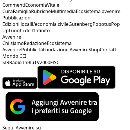
Commenti
Economia
Vita e
Cura
Famiglia
Rubriche
Multimedia
Ecosistema avvenire
Pubblicazioni
Edizioni locali
L'economia civile
Gutenberg
Popotus
Pop
Up
Luoghi dell'Infinito
Avvenire
Chi siamo
Redazione
Ecosistema
Avvenire
Pubblicità
Fondazione Avvenire
Shop
Contatti
Mondo CEI
SIR
Radio InBlu
TV2000
FISC
Segui Avvenire su