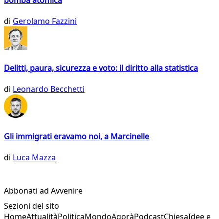
di
Gerolamo Fazzini
Delitti, paura, sicurezza e voto: il diritto alla statistica
di
Leonardo Becchetti
Gli immigrati eravamo noi, a Marcinelle
di
Luca Mazza
Abbonati ad Avvenire
Sezioni del sito
Home
Attualità
Politica
Mondo
Agorà
Podcast
Chiesa
Idee e