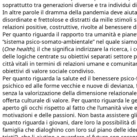
soprattutto tra generazioni diverse e tra individui di
In altre parole il dramma della pandemia deve aiutar
disordinate e frettolose e distratti da mille stimoli
relazioni positive, costruttive, rivolte al benessere
Per quanto riguarda il rapporto tra umanità e pianet
“sistema psico-somato-ambientale” nel quale siamo 
(
One health),
il che significa indirizzare la ricerca, 
delle logiche centrate su obiettivi separati settore 
città vitali in termini di relazioni umane e comunita
obiettivi di valore sociale condiviso.
Per quanto riguarda la salute ed il benessere psico
psichico ed alle forme vecchie e nuove di devianza, 
senza la valorizzazione della dimensione relazionale: 
offerta culturale di valore. Per quanto riguarda le gen
aperto gli occhi rispetto al fatto che l’umanità vive
motivazioni e delle passioni. Non basta assistere gli
quanto riguarda i giovani, dare loro la possibilità di
famiglia che dialoghino con loro sul piano delle idee
tristi”), che li aiutino a guardare al futuro con cor