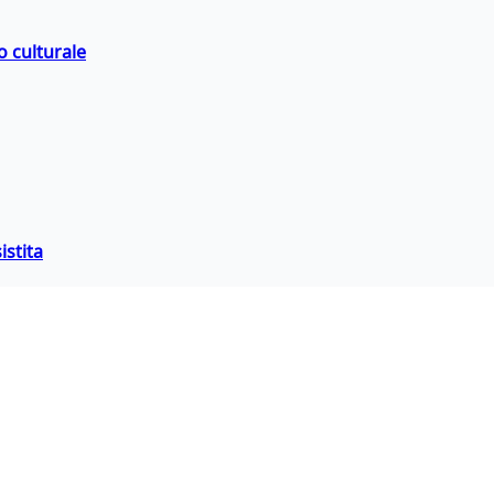
o culturale
istita