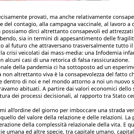
ecisamente provati, ma anche relativamente consapevol
ne del contagio, alla campagna vaccinale, al lavoro a
ssiamo dirci altrettanto consapevoli ed attrezzati r
ndo, sia in termini di appesantimento delle fragilità
etto al futuro che attraversano trasversalmente tutto 
la crisi veicolati dai mass-media: una Infodemia infar
 alcuni casi di una retorica di falsa rassicurazione.
onale della pandemia ci ha sottoposto ad un esperim
Ma non altrettanto viva è la consapevolezza del fatto c
re dentro di noi e nel mondo attorno a noi un nuovo sp
ravamo abituati. A partire dai valori economici dello s
uttura dei processi decisionali, al rapporto tra Stato ce
emi all’ordine del giorno per imboccare una strada ve
 quello del valore della relazione e delle relazioni. 
erazione della complessità relazionale della vita. E 
pecie umana ed altre specie, tra capitale umano, capita