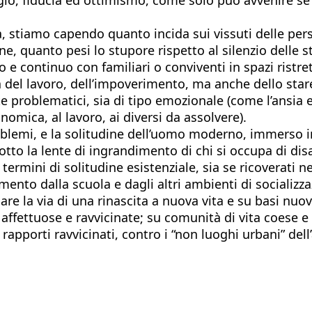
a, stiamo capendo quanto incida sui vissuti delle per
one, quanto pesi lo stupore rispetto al silenzio delle 
to e continuo con familiari o conviventi in spazi ristr
ta del lavoro, dell’impoverimento, ma anche dello stare 
e problematici, sia di tipo emozionale (come l’ansia e
nomica, al lavoro, ai diversi da assolvere).
blemi, e la solitudine dell’uomo moderno, immerso in 
otto la lente di ingrandimento di chi si occupa di disa
ermini di solitudine esistenziale, sia se ricoverati nel
ento dalla scuola e dagli altri ambienti di socializzaz
re la via di una rinascita a nuova vita e su basi nu
, affettuose e ravvicinate; su comunità di vita coese e 
ui rapporti ravvicinati, contro i “non luoghi urbani” d