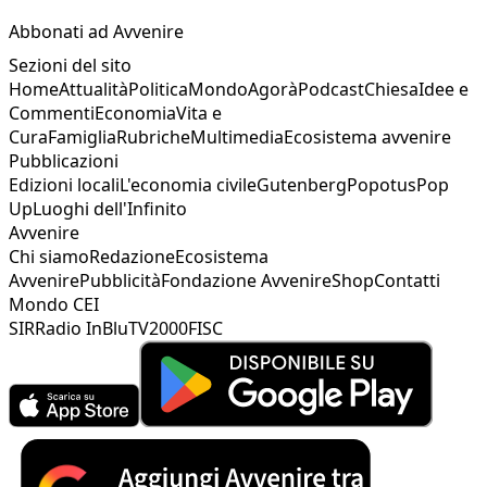
Abbonati ad Avvenire
Sezioni del sito
Home
Attualità
Politica
Mondo
Agorà
Podcast
Chiesa
Idee e
Commenti
Economia
Vita e
Cura
Famiglia
Rubriche
Multimedia
Ecosistema avvenire
Pubblicazioni
Edizioni locali
L'economia civile
Gutenberg
Popotus
Pop
Up
Luoghi dell'Infinito
Avvenire
Chi siamo
Redazione
Ecosistema
Avvenire
Pubblicità
Fondazione Avvenire
Shop
Contatti
Mondo CEI
SIR
Radio InBlu
TV2000
FISC