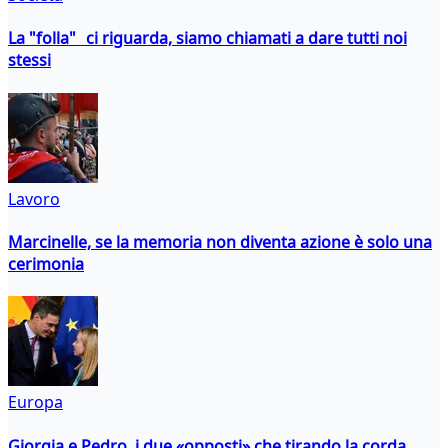
La "folla" ci riguarda, siamo chiamati a dare tutti noi
stessi
Lavoro
Marcinelle, se la memoria non diventa azione è solo una
cerimonia
Europa
Giorgia e Pedro, i due «opposti» che tirando la corda