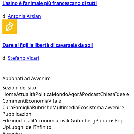
L'asino è l'animale più francescano di tutti
di
Antonia Arslan
Dare ai figli la libertà di cavarsela da soli
di
Stefano Vicari
Abbonati ad Avvenire
Sezioni del sito
Home
Attualità
Politica
Mondo
Agorà
Podcast
Chiesa
Idee e
Commenti
Economia
Vita e
Cura
Famiglia
Rubriche
Multimedia
Ecosistema avvenire
Pubblicazioni
Edizioni locali
L'economia civile
Gutenberg
Popotus
Pop
Up
Luoghi dell'Infinito
Avvenire