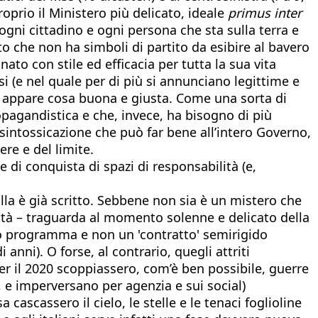
oprio il Ministero più delicato, ideale
primus inter
 ogni cittadino e ogni persona che sta sulla terra e
to che non ha simboli di partito da esibire al bavero
ato con stile ed efficacia per tutta la sua vita
i (e nel quale per di più si annunciano legittime e
 appare cosa buona e giusta. Come una sorta di
pagandistica e che, invece, ha bisogno di più
 disintossicazione che può far bene all’intero Governo,
re e del limite.
e di conquista di spazi di responsabilità (e,
ulla è già scritto. Sebbene non sia è un mistero che
ità – traguarda al momento solenne e delicato della
ivo programma e non un 'contratto' semirigido
anni). O forse, al contrario, quegli attriti
r il 2020 scoppiassero, com’è ben possibile, guerre
, e imperversano per agenzia e sui social)
ascassero il cielo, le stelle e le tenaci foglioline