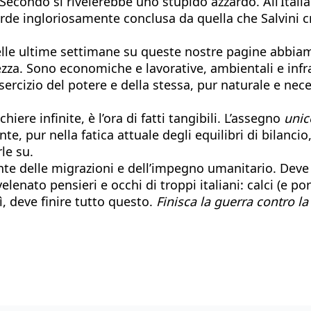
 Secondo si rivelerebbe uno stupido azzardo. All’Italia
de ingloriosamente conclusa da quella che Salvini cr
nelle ultime settimane su queste nostre pagine abbiam
a. Sono economiche e lavorative, ambientali e infrastr
sercizio del potere e della stessa, pur naturale e nec
iere infinite, è l’ora di fatti tangibili. L’assegno
unico
te, pur nella fatica attuale degli equilibri di bilanci
le su.
onte delle migrazioni e dell’impegno umanitario. Deve 
lenato pensieri e occhi di troppi italiani: calci (e po
 Sì, deve finire tutto questo.
Finisca la guerra contro la 