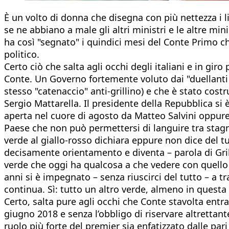
È un volto di donna che disegna con più nettezza i 
se ne abbiano a male gli altri ministri e le altre m
ha così "segnato" i quindici mesi del Conte Primo c
politico.
Certo ciò che salta agli occhi degli italiani e in g
Conte. Un Governo fortemente voluto dai "duellanti 
stesso "catenaccio" anti-grillino) e che è stato cos
Sergio Mattarella. Il presidente della Repubblica si è
aperta nel cuore di agosto da Matteo Salvini oppur
Paese che non può permettersi di languire tra stagn
verde al giallo-rosso dichiara eppure non dice del t
decisamente orientamento e diventa – parola di Gril
verde che oggi ha qualcosa a che vedere con quello p
anni si è impegnato – senza riuscirci del tutto – a 
continua. Sì: tutto un altro verde, almeno in questa
Certo, salta pure agli occhi che Conte stavolta entra
giugno 2018 e senza l’obbligo di riservare altrettan
ruolo più forte del premier sia enfatizzato dalle pari