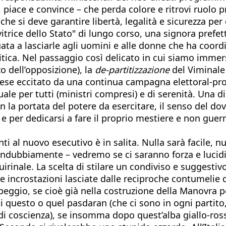
piace e convince – che perda colore e ritrovi ruolo pr
che si deve garantire libertà, legalità e sicurezza per
itrice dello Stato" di lungo corso, una signora prefet
ata a lasciarle agli uomini e alle donne che ha coordin
itica. Nel passaggio così delicato in cui siamo immers
o dell’opposizione), la
de-partitizzazione
del Viminale
aese eccitato da una continua campagna elettoral-pro
eguale per tutti (ministri compresi) e di serenità. Una
la portata del potere da esercitare, il senso del dove
 e per dedicarsi a fare il proprio mestiere e non guerr
ti al nuovo esecutivo è in salita. Nulla sarà facile, n
 indubbiamente – vedremo se ci saranno forza e lucid
uirinale. La scelta di stilare un condiviso e suggest
e incrostazioni lasciate dalle reciproche contumelie di 
eggio, se cioè già nella costruzione della Manovra pe
di questo o quel pasdaran (che ci sono in ogni partito
 coscienza), se insomma dopo quest’alba giallo-rossa c