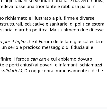
 e agli italiani serve infatti una fase davvero nuova,
edeva fosse una trionfante e rabbiosa palla in
o richiamato e illustrato a più firme e diverse
utturali, educative e sanitarie, di politica estera,
essaria, diatriba politica. Ma su almeno due di esse
 per il figlio
che il Forum delle famiglie sollecita e
o, un serio e prezioso messaggio di fiducia alle
finire il feroce
can can
a cui abbiamo dovuto
rte e porti chiusi) ai poveri, e infamanti schiamazzi
solidarietà.
Da oggi conta immensamente ciò che