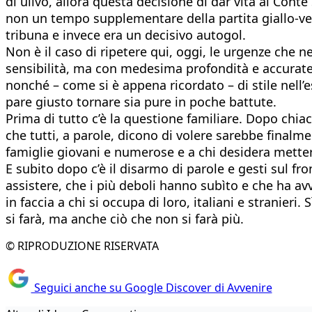
di ulivo, allora questa decisione di dar vita al Conte
non un tempo supplementare della partita giallo-ver
tribuna e invece era un decisivo autogol.
Non è il caso di ripetere qui, oggi, le urgenze che 
sensibilità, ma con medesima profondità e accuratezz
nonché – come si è appena ricordato – di stile nell’e
pare giusto tornare sia pure in poche battute.
Prima di tutto c’è la questione familiare. Dopo chiacch
che tutti, a parole, dicono di volere sarebbe finalmen
famiglie giovani e numerose e a chi desidera metter
E subito dopo c’è il disarmo di parole e gesti sul fr
assistere, che i più deboli hanno subìto e che ha avve
in faccia a chi si occupa di loro, italiani e stranieri.
si farà, ma anche ciò che non si farà più.
© RIPRODUZIONE RISERVATA
Seguici anche su Google Discover di Avvenire