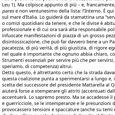
Leu 1). Ma colpisce appunto di più – e, francamente, 
pares
e non ventunesimo della lista: l’Interno. È qui 
sul mare d’Italia. Lo guiderà da stamattina una "serv
o comizi quotidiani da tenere, e che le divise è abitu
professionale e di cui ora sarà alta responsabile pol
infuocate manifestazioni di piazza di un grosso pezz
disintossicazione, che può far davvero bene a un P
pacatezza, di più verità, di più giustizia, di rigore 
nel quale è importante che ognuno abbia chiaro, con 
Strumenti essenziali per servire più che per servirsi,
speriamo, di competenza) altrui.
Detto questo, è altrettanto certo che la strada davan
questa coalizione punta a sperimentarsi a lungo e,
scelta del successore del presidente Mattarella al Q
aiuterà forse a stemperare gli attriti (accentuati dall
accentuerà. Lo sapremo presto. Ma se accadesse il p
e guerricciole, se le intemperanze e le presunzioni 
provocassero tensioni e spaccature (anche su temi di