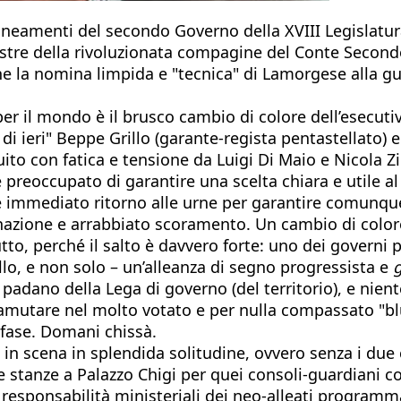
lineamenti del secondo Governo della XVIII Legislatu
inistre della rivoluzionata compagine del Conte Second
he la nomina limpida e "tecnica" di Lamorgese alla g
iro per il mondo è il brusco cambio di colore dell’ese
di ieri" Beppe Grillo (garante-regista pentastellato)
truito con fatica e tensione da Luigi Di Maio e Nicola
 preoccupato di garantire una scelta chiara e utile al
e immediato ritorno alle urne per garantire comunqu
azione e arrabbiato scoramento. Un cambio di colore 
utto, perché il salto è davvero forte: uno dei governi
lo, e non solo – un’alleanza di segno progressista e
adano della Lega di governo (del territorio), e nient
tramutare nel molto votato e per nulla compassato "bl
 fase. Domani chissà.
 in scena in splendida solitudine, ovvero senza i due c
te stanze a Palazzo Chigi per quei consoli-guardiani c
 responsabilità ministeriali dei neo-alleati programmat