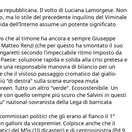
ra repubblicana. Il volto di Luciana Lamorgese. Non
o, ma lo stile del precedente inquilino del Viminale
uida dell’Interno assume un potente significato
cutivo che al timone ha ancora e sempre Giuseppe
 e Matteo Renzi (che per questo ha smontato il suo
 Zingaretti secondo l’impeccabile ritmo imposto da
 Paese: soluzione rapida e solida alla crisi pretesa e
e una responsabile manovra di bilancio per un
che il vistoso passaggio cromatico dal giallo-
 più "di destra" sulla scena europea muta
green
. Tutto un altro "verde". Ecosostenibile. Un
e con quello sempre più scuro che Salvini in questi
u" nazional-sovranista della Lega di barricata
ommissari politici che gli erano al fianco il 1°
on galloni da vicepremier. Colpisce anche che il
ici del M5s (10 dicasteri) e di centrosinistra (Pd 9,