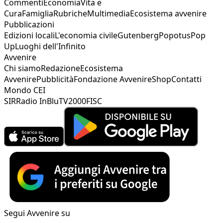
Commenti
Economia
Vita e
Cura
Famiglia
Rubriche
Multimedia
Ecosistema avvenire
Pubblicazioni
Edizioni locali
L'economia civile
Gutenberg
Popotus
Pop
Up
Luoghi dell'Infinito
Avvenire
Chi siamo
Redazione
Ecosistema
Avvenire
Pubblicità
Fondazione Avvenire
Shop
Contatti
Mondo CEI
SIR
Radio InBlu
TV2000
FISC
Segui Avvenire su