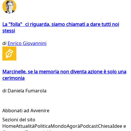
La "folla" ci riguarda, siamo chiamati a dare tutti noi
stessi
di
Enrico Giovannini
Marcinelle, se la memoria non diventa azione è solo una
cerimonia
di
Daniela Fumarola
Abbonati ad Avvenire
Sezioni del sito
Home
Attualità
Politica
Mondo
Agorà
Podcast
Chiesa
Idee e