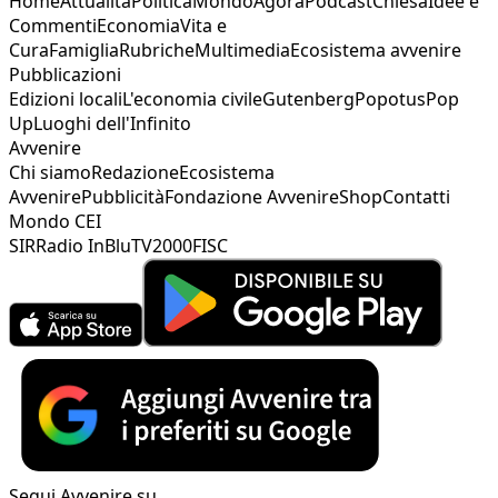
Home
Attualità
Politica
Mondo
Agorà
Podcast
Chiesa
Idee e
Commenti
Economia
Vita e
Cura
Famiglia
Rubriche
Multimedia
Ecosistema avvenire
Pubblicazioni
Edizioni locali
L'economia civile
Gutenberg
Popotus
Pop
Up
Luoghi dell'Infinito
Avvenire
Chi siamo
Redazione
Ecosistema
Avvenire
Pubblicità
Fondazione Avvenire
Shop
Contatti
Mondo CEI
SIR
Radio InBlu
TV2000
FISC
Segui Avvenire su