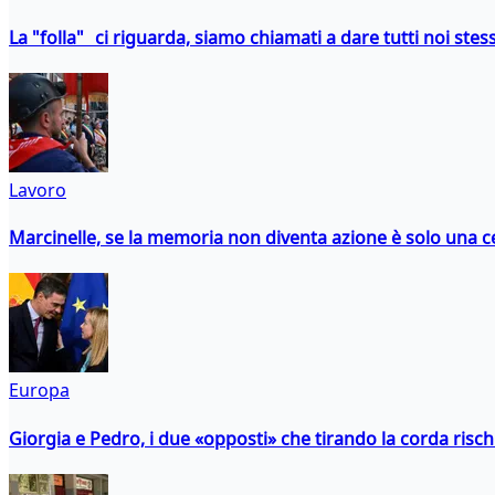
La "folla" ci riguarda, siamo chiamati a dare tutti noi stess
Lavoro
Marcinelle, se la memoria non diventa azione è solo una 
Europa
Giorgia e Pedro, i due «opposti» che tirando la corda risc