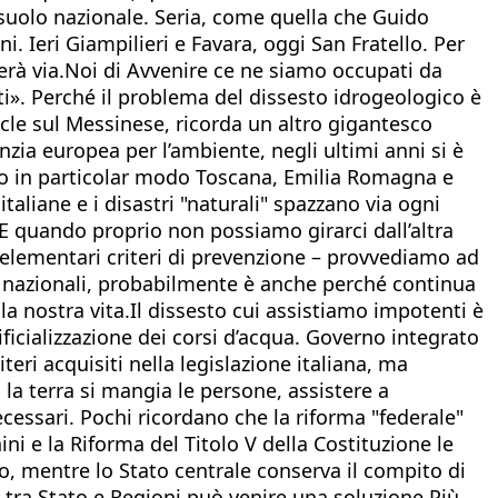
suolo nazionale. Seria, come quella che Guido
i. Ieri Giampilieri e Favara, oggi San Fratello. Per
terà via.Noi di Avvenire ce ne siamo occupati da
i». Perché il problema del dissesto idrogeologico è
ocle sul Messinese, ricorda un altro gigantesco
zia europea per l’ambiente, negli ultimi anni si è
sono in particolar modo Toscana, Emilia Romagna e
taliane e i disastri "naturali" spazzano via ogni
E quando proprio non possiamo girarci dall’altra
ù elementari criteri di prevenzione – provvediamo ad
nze nazionali, probabilmente è anche perché continua
 la nostra vita.Il dissesto cui assistiamo impotenti è
ficializzazione dei corsi d’acqua. Governo integrato
iteri acquisiti nella legislazione italiana, ma
a terra si mangia le persone, assistere a
ecessari. Pochi ricordano che la riforma "federale"
ini e la Riforma del Titolo V della Costituzione le
o, mentre lo Stato centrale conserva il compito di
e tra Stato e Regioni può venire una soluzione.Più