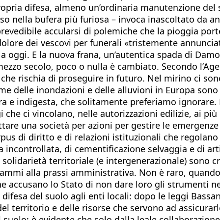
ropria difesa, almeno un’ordinaria manutenzione del 
so nella bufera più furiosa – invoca inascoltato da ann
prevedibile accularsi di polemiche che la pioggia por
olore dei vescovi per funerali «tristemente annunciat
ra a oggi. E la nuova frana, un’autentica spada di Dam
mezzo secolo, poco o nulla è cambiato. Secondo l’Agen
i che rischia di proseguire in futuro. Nel mirino ci 
me delle inondazioni e delle alluvioni in Europa sono i
ra e indigesta, che solitamente preferiamo ignorare. 
che ci vincolano, nelle autorizzazioni edilizie, ai pi
ogettare una società per azioni per gestire le emerge
us di diritto e di relazioni istituzionali che regolano
incontrollata, di cementificazione selvaggia e di arti
 solidarietà territoriale (e intergenerazionale) sono cr
mmi alla prassi amministrativa. Non è raro, quando l
che accusano lo Stato di non dare loro gli strumenti n
 difesa del suolo agli enti locali: dopo le leggi Bassan
 territorio e delle risorse che servono ad assicurarl
l suolo: è evidente che solo dalla leale collaborazion