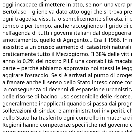
oggi incapace di mettere in atto, se non una vera p
Bertolaso – gliene va dato atto oggi che si trova pre
ogni tragedia, vissuta o semplicemente sfiorata, il 
tempo e per tempo, anche raccogliendo il grido di d
nell’agenda di tutti i governi italiani dal dopoguer
smottamento, quello di Agrigento... Era il 1966. In 
assistito a un brusco aumento di catastrofi natural
praticamente tutto il Mezzogiorno. Il 38% delle vitti
anno lo 0,2% del nostro Pil.È una contabilità macab
parte – perché abbiamo approvato noi stessi le leggi 
aggirare l’ostacolo. Se si è arrivati al punto di pr
a franare anche il senso dello Stato inteso come corp
la conseguenza di decenni di espansione urbanistica 
delle risorse di bacino, uso sostenibile delle risorse,
generalmente inapplicati quando si passa dai progra
sollevazioni di sindaci e amministratori inviperiti, 
dello Stato ha trasferito ogni controllo in materia di
Regioni hanno competenze specifiche nel governo del
programmare e finanziare gli interventi di difesa de