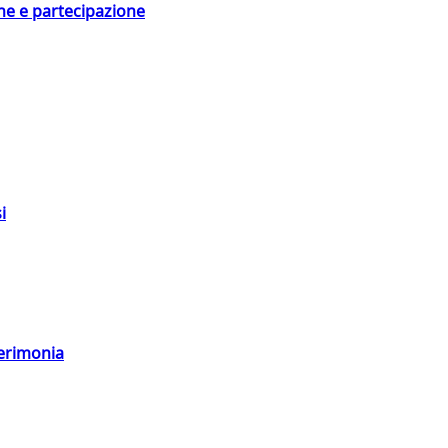
ne e partecipazione
i
cerimonia