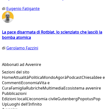
di
Eugenio Fatigante
La pace disarmata di Rotblat, lo scienziato che lasciò la
bomba atomica
di
Gerolamo Fazzini
Abbonati ad Avvenire
Sezioni del sito
Home
Attualità
Politica
Mondo
Agorà
Podcast
Chiesa
Idee e
Commenti
Economia
Vita e
Cura
Famiglia
Rubriche
Multimedia
Ecosistema avvenire
Pubblicazioni
Edizioni locali
L'economia civile
Gutenberg
Popotus
Pop
Up
Luoghi dell'Infinito