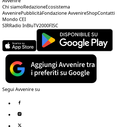
Avvenire
Chi siamo
Redazione
Ecosistema
Avvenire
Pubblicità
Fondazione Avvenire
Shop
Contatti
Mondo CEI
SIR
Radio InBlu
TV2000
FISC
Segui Avvenire su