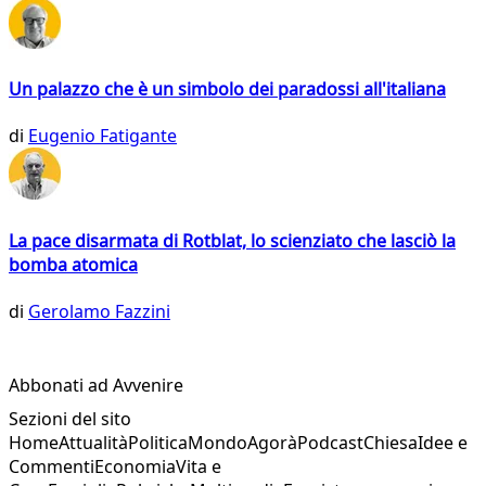
Un palazzo che è un simbolo dei paradossi all'italiana
di
Eugenio Fatigante
La pace disarmata di Rotblat, lo scienziato che lasciò la
bomba atomica
di
Gerolamo Fazzini
Abbonati ad Avvenire
Sezioni del sito
Home
Attualità
Politica
Mondo
Agorà
Podcast
Chiesa
Idee e
Commenti
Economia
Vita e