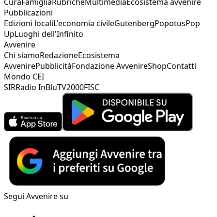
Cura
Famiglia
Rubriche
Multimedia
Ecosistema avvenire
Pubblicazioni
Edizioni locali
L'economia civile
Gutenberg
Popotus
Pop
Up
Luoghi dell'Infinito
Avvenire
Chi siamo
Redazione
Ecosistema
Avvenire
Pubblicità
Fondazione Avvenire
Shop
Contatti
Mondo CEI
SIR
Radio InBlu
TV2000
FISC
Segui Avvenire su