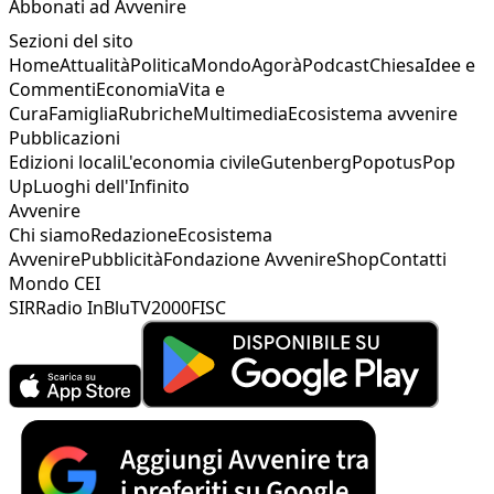
Abbonati ad Avvenire
Sezioni del sito
Home
Attualità
Politica
Mondo
Agorà
Podcast
Chiesa
Idee e
Commenti
Economia
Vita e
Cura
Famiglia
Rubriche
Multimedia
Ecosistema avvenire
Pubblicazioni
Edizioni locali
L'economia civile
Gutenberg
Popotus
Pop
Up
Luoghi dell'Infinito
Avvenire
Chi siamo
Redazione
Ecosistema
Avvenire
Pubblicità
Fondazione Avvenire
Shop
Contatti
Mondo CEI
SIR
Radio InBlu
TV2000
FISC