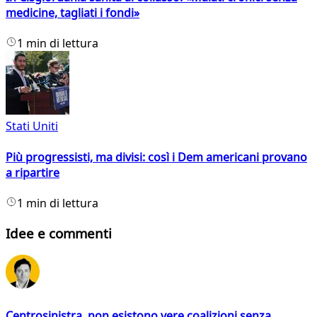
medicine, tagliati i fondi»
1 min di lettura
Stati Uniti
Più progressisti, ma divisi: così i Dem americani provano
a ripartire
1 min di lettura
Idee e commenti
Centrosinistra, non esistono vere coalizioni senza