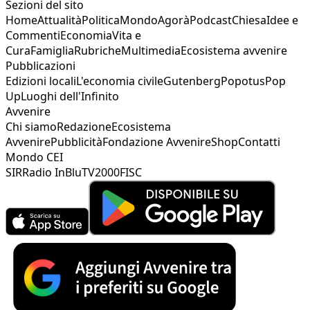
Sezioni del sito
Home
Attualità
Politica
Mondo
Agorà
Podcast
Chiesa
Idee e
Commenti
Economia
Vita e
Cura
Famiglia
Rubriche
Multimedia
Ecosistema avvenire
Pubblicazioni
Edizioni locali
L'economia civile
Gutenberg
Popotus
Pop
Up
Luoghi dell'Infinito
Avvenire
Chi siamo
Redazione
Ecosistema
Avvenire
Pubblicità
Fondazione Avvenire
Shop
Contatti
Mondo CEI
SIR
Radio InBlu
TV2000
FISC