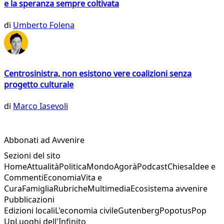
e la speranza sempre coltivata
di
Umberto Folena
Centrosinistra, non esistono vere coalizioni senza
progetto culturale
di
Marco Iasevoli
Abbonati ad Avvenire
Sezioni del sito
Home
Attualità
Politica
Mondo
Agorà
Podcast
Chiesa
Idee e
Commenti
Economia
Vita e
Cura
Famiglia
Rubriche
Multimedia
Ecosistema avvenire
Pubblicazioni
Edizioni locali
L'economia civile
Gutenberg
Popotus
Pop
Up
Luoghi dell'Infinito