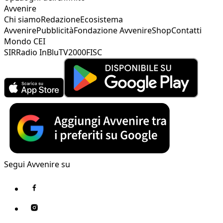
Avvenire
Chi siamo
Redazione
Ecosistema
Avvenire
Pubblicità
Fondazione Avvenire
Shop
Contatti
Mondo CEI
SIR
Radio InBlu
TV2000
FISC
Segui Avvenire su