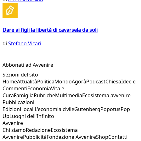
Dare ai figli la libertà di cavarsela da soli
di
Stefano Vicari
Abbonati ad Avvenire
Sezioni del sito
Home
Attualità
Politica
Mondo
Agorà
Podcast
Chiesa
Idee e
Commenti
Economia
Vita e
Cura
Famiglia
Rubriche
Multimedia
Ecosistema avvenire
Pubblicazioni
Edizioni locali
L'economia civile
Gutenberg
Popotus
Pop
Up
Luoghi dell'Infinito
Avvenire
Chi siamo
Redazione
Ecosistema
Avvenire
Pubblicità
Fondazione Avvenire
Shop
Contatti