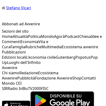
di
Stefano Vicari
Abbonati ad Avvenire
Sezioni del sito
Home
Attualità
Politica
Mondo
Agorà
Podcast
Chiesa
Idee e
Commenti
Economia
Vita e
Cura
Famiglia
Rubriche
Multimedia
Ecosistema avvenire
Pubblicazioni
Edizioni locali
L'economia civile
Gutenberg
Popotus
Pop
Up
Luoghi dell'Infinito
Avvenire
Chi siamo
Redazione
Ecosistema
Avvenire
Pubblicità
Fondazione Avvenire
Shop
Contatti
Mondo CEI
SIR
Radio InBlu
TV2000
FISC