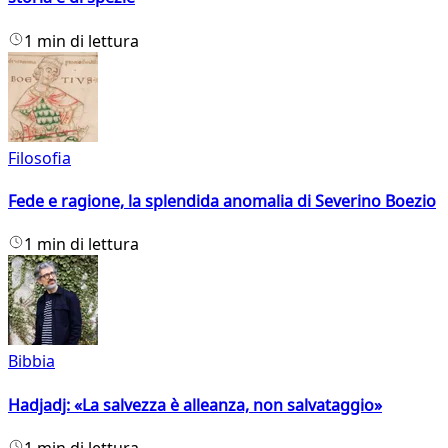
1 min di lettura
Filosofia
Fede e ragione, la splendida anomalia di Severino Boezio
1 min di lettura
Bibbia
Hadjadj: «La salvezza è alleanza, non salvataggio»
1 min di lettura