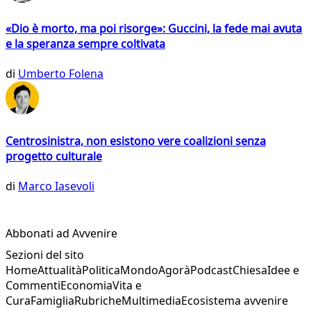
«Dio è morto, ma poi risorge»: Guccini, la fede mai avuta
e la speranza sempre coltivata
di
Umberto Folena
Centrosinistra, non esistono vere coalizioni senza
progetto culturale
di
Marco Iasevoli
Abbonati ad Avvenire
Sezioni del sito
Home
Attualità
Politica
Mondo
Agorà
Podcast
Chiesa
Idee e
Commenti
Economia
Vita e
Cura
Famiglia
Rubriche
Multimedia
Ecosistema avvenire