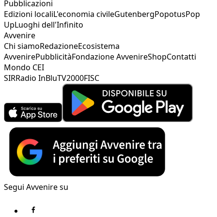
Pubblicazioni
Edizioni locali
L'economia civile
Gutenberg
Popotus
Pop
Up
Luoghi dell'Infinito
Avvenire
Chi siamo
Redazione
Ecosistema
Avvenire
Pubblicità
Fondazione Avvenire
Shop
Contatti
Mondo CEI
SIR
Radio InBlu
TV2000
FISC
Segui Avvenire su