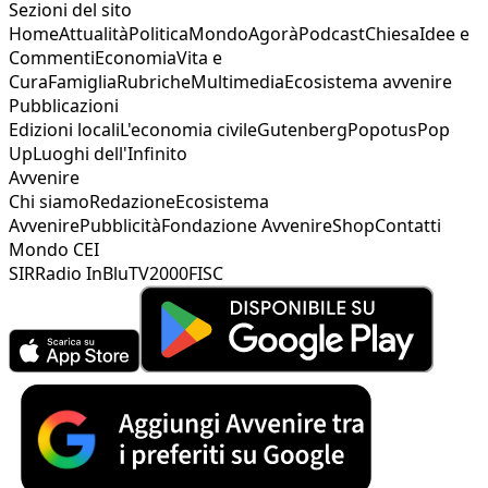
Sezioni del sito
Home
Attualità
Politica
Mondo
Agorà
Podcast
Chiesa
Idee e
Commenti
Economia
Vita e
Cura
Famiglia
Rubriche
Multimedia
Ecosistema avvenire
Pubblicazioni
Edizioni locali
L'economia civile
Gutenberg
Popotus
Pop
Up
Luoghi dell'Infinito
Avvenire
Chi siamo
Redazione
Ecosistema
Avvenire
Pubblicità
Fondazione Avvenire
Shop
Contatti
Mondo CEI
SIR
Radio InBlu
TV2000
FISC