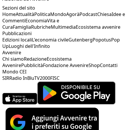
Sezioni del sito
Home
Attualità
Politica
Mondo
Agorà
Podcast
Chiesa
Idee e
Commenti
Economia
Vita e
Cura
Famiglia
Rubriche
Multimedia
Ecosistema avvenire
Pubblicazioni
Edizioni locali
L'economia civile
Gutenberg
Popotus
Pop
Up
Luoghi dell'Infinito
Avvenire
Chi siamo
Redazione
Ecosistema
Avvenire
Pubblicità
Fondazione Avvenire
Shop
Contatti
Mondo CEI
SIR
Radio InBlu
TV2000
FISC