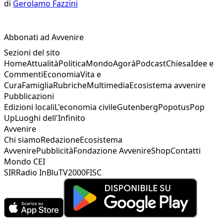
di
Gerolamo Fazzini
Abbonati ad Avvenire
Sezioni del sito
Home
Attualità
Politica
Mondo
Agorà
Podcast
Chiesa
Idee e
Commenti
Economia
Vita e
Cura
Famiglia
Rubriche
Multimedia
Ecosistema avvenire
Pubblicazioni
Edizioni locali
L'economia civile
Gutenberg
Popotus
Pop
Up
Luoghi dell'Infinito
Avvenire
Chi siamo
Redazione
Ecosistema
Avvenire
Pubblicità
Fondazione Avvenire
Shop
Contatti
Mondo CEI
SIR
Radio InBlu
TV2000
FISC