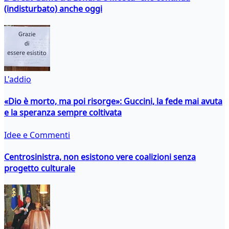
(indisturbato) anche oggi
L'addio
«Dio è morto, ma poi risorge»: Guccini, la fede mai avuta
e la speranza sempre coltivata
Idee e Commenti
Centrosinistra, non esistono vere coalizioni senza
progetto culturale