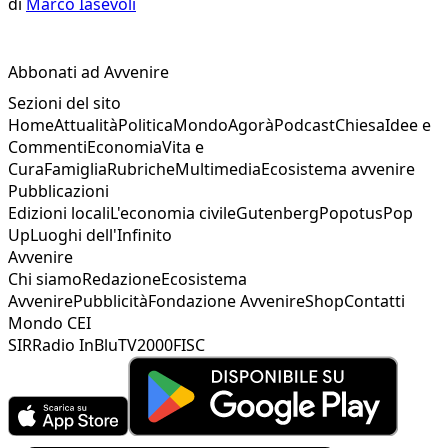
di
Marco Iasevoli
Abbonati ad Avvenire
Sezioni del sito
Home
Attualità
Politica
Mondo
Agorà
Podcast
Chiesa
Idee e
Commenti
Economia
Vita e
Cura
Famiglia
Rubriche
Multimedia
Ecosistema avvenire
Pubblicazioni
Edizioni locali
L'economia civile
Gutenberg
Popotus
Pop
Up
Luoghi dell'Infinito
Avvenire
Chi siamo
Redazione
Ecosistema
Avvenire
Pubblicità
Fondazione Avvenire
Shop
Contatti
Mondo CEI
SIR
Radio InBlu
TV2000
FISC