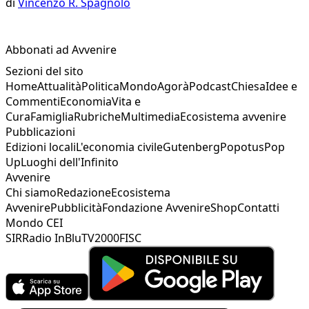
di
Vincenzo R. Spagnolo
Abbonati ad Avvenire
Sezioni del sito
Home
Attualità
Politica
Mondo
Agorà
Podcast
Chiesa
Idee e
Commenti
Economia
Vita e
Cura
Famiglia
Rubriche
Multimedia
Ecosistema avvenire
Pubblicazioni
Edizioni locali
L'economia civile
Gutenberg
Popotus
Pop
Up
Luoghi dell'Infinito
Avvenire
Chi siamo
Redazione
Ecosistema
Avvenire
Pubblicità
Fondazione Avvenire
Shop
Contatti
Mondo CEI
SIR
Radio InBlu
TV2000
FISC