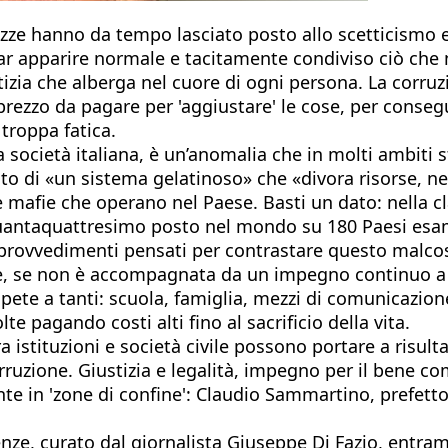
zze hanno da tempo lasciato posto allo scetticismo e
 apparire normale e tacitamente condiviso ciò che n
iustizia che alberga nel cuore di ogni persona. La co
rezzo da pagare per 'aggiustare' le cose, per consegu
troppa fatica.
la società italiana, è un’anomalia che in molti ambiti
ato di «un sistema gelatinoso» che «divora risorse, neg
e mafie che operano nel Paese. Basti un dato: nella cl
inquantaquattresimo posto nel mondo su 180 Paesi esa
provvedimenti pensati per contrastare questo malc
e, se non è accompagnata da un impegno continuo a li
compete a tanti: scuola, famiglia, mezzi di comunicazi
e pagando costi alti fino al sacrificio della vita.
 istituzioni e società civile possono portare a risulta
rruzione. Giustizia e legalità, impegno per il bene com
 in 'zone di confine': Claudio Sammartino, prefetto 
enze, curato dal giornalista Giuseppe Di Fazio, entra