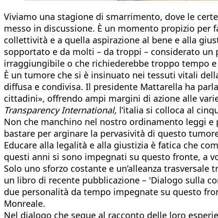
Viviamo una stagione di smarrimento, dove le certe
messo in discussione. È un momento propizio per far
collettività e a quella aspirazione al bene e alla g
sopportato e da molti – da troppi – considerato un p
irraggiungibile o che richiederebbe troppo tempo e 
È un tumore che si è insinuato nei tessuti vitali del
diffusa e condivisa. Il presidente Mattarella ha parl
cittadini», offrendo ampi margini di azione alle vari
Transparency International,
l’italia si colloca al c
Non che manchino nel nostro ordinamento leggi e 
bastare per arginare la pervasività di questo tumor
Educare alla legalità e alla giustizia è fatica che 
questi anni si sono impegnati su questo fronte, a volt
Solo uno sforzo costante e un’alleanza trasversale tra
un libro di recente pubblicazione – 'Dialogo sulla co
due personalità da tempo impegnate su questo fronte
Monreale.
Nel dialogo che segue al racconto delle loro esperi