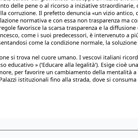
to delle pene o al ricorso a iniziative straordinarie,
lla corruzione. Il prefetto denuncia «un vizio antico, q
lazione normativa e con essa non trasparenza ma con
egole favorisce la scarsa trasparenza e la diffusione 
ancesco, come i suoi predecessori, è intervenuto a più
sentandosi come la condizione normale, la soluzione di
ne si trova nel cuore umano. I vescovi italiani ricor
 educativo » ('Educare alla legalità'). Esige cioè una
tumore, per favorire un cambiamento della mentalità a
lazzi istituzionali fino alla strada, dove si consuma l