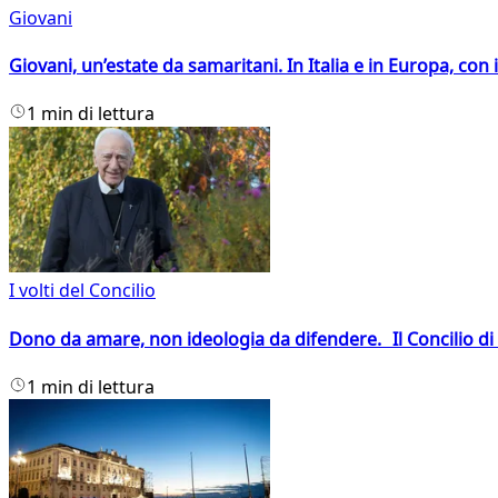
Giovani
Giovani, un’estate da samaritani. In Italia e in Europa, con 
1 min di lettura
I volti del Concilio
Dono da amare, non ideologia da difendere. Il Concilio di 
1 min di lettura