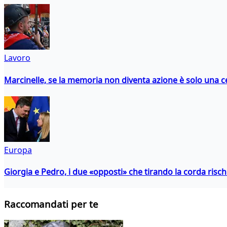
Lavoro
Marcinelle, se la memoria non diventa azione è solo una 
Europa
Giorgia e Pedro, i due «opposti» che tirando la corda risc
Raccomandati per te