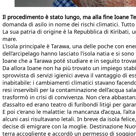
Il procedimento è stato lungo, ma alla fine Ioane Tei
domanda di asilo in nome dei rischi climatici. Tutto 
La sua patria di origine è la Repubblica di Kiribati,
mare.
L’isola principale è Tarawa, una delle poche con ener
dell’arcipelago hanno lasciato l’isola natia e si sono 
Ioane che a Tarawa poté studiare e in seguito trova
Da allora Ioane non ha più trovato un impiego stabi
sprovvista di servizi igienici aveva il vantaggio di e
inabitabile: i cambiamenti climatici stavano facendo i
resi inservibili per la contaminazione dell’acqua salat
trasformò in crisi di convivenza. Non c’era abbastanza
d’assalto ed erano teatro di furibondi litigi per gara
E poi c’erano le malattie: la mancanza d’acqua, l’alta
alcuni casi risultavano letali. In breve da isola fel
decise di emigrare con la moglie. Destinazione Nuov
terra accogliente e accordò un permesso di soggiorno