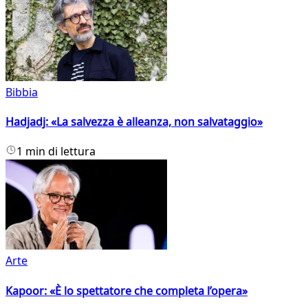
Bibbia
Hadjadj: «La salvezza è alleanza, non salvataggio»
1 min di lettura
Arte
Kapoor: «È lo spettatore che completa l’opera»