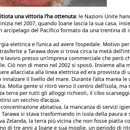
tiota una vittoria l’ha ottenuta
: le Nazioni Unite han
inizia nel 2007, quando Ioane lascia la sua casa, insi
 un arcipelago del Pacifico formato da una trentina di
gia elettrica e l’unica ad avere l’ospedale. Motivo p
trasferite a Tarawa dove si trova circa la metà dell’in
re lavoro presso un’impresa commerciale che però chiu
le. Ciò non di meno nel 2002 si sposò. Insieme alla 
ssere allacciata alla linea elettrica ed era provvista 
nnalzare il livello del mare. Durante l’alta marea le ca
a. Molta gente si ritirò verso il centro dell’isola, ma 
 terra per tutti gli alloggi richiesti, il cibo scarsegg
ntirsi un secchio d’acqua.
 concentrazione abitativa, la mancanza di servizi igien
ice, Tarawa si stava trasformando in isola della paura
a Zelanda, la terra più vicina che non fosse piatta 
 di tre anni a Ioane e sua moglie, un periodo di ritr