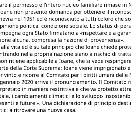
are il permesso e l’intero nucleo familiare rimase in
 Ioane non presentò domanda per ottenere il riconosci
nevra nel 1951 ed è riconosciuto a tutti coloro che so
opinione politica, condizione sociale. Lo status di pe
che impegna ogni Stato firmatario a «rispettare e a garan
tinzione alcuna, compresa la nazione di provenienza».
tto alla vita ed è su tale principio che Ioane chiede pr
ntrando nella propria nazione siano a rischio di tratt
on ritiene applicabile a Ioane, che si vede respingere 
parte della Corte Suprema: Ioane viene imprigionato e
r vinto e ricorre al Comitato per i diritti umani del
 nel gennaio 2020 arriva il pronunciamento. Il Comitato 
terpretato in maniera restrittiva e che va protetto att
tale, i cambiamenti climatici e lo sviluppo insosteni
presenti e future ». Una dichiarazione di principio des
atici a ritrovare una nuova casa.