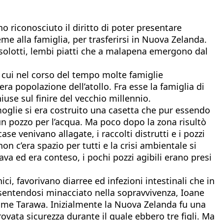
no riconosciuto il diritto di poter presentare
eme alla famiglia, per trasferirsi in Nuova Zelanda.
 isolotti, lembi piatti che a malapena emergono dal
er cui nel corso del tempo molte famiglie
tera popolazione dell’atollo. Fra esse la famiglia di
se sul finire del vecchio millennio.
moglie si era costruito una casetta che pur essendo
di un pozzo per l’acqua. Ma poco dopo la zona risultò
se venivano allagate, i raccolti distrutti e i pozzi
non c’era spazio per tutti e la crisi ambientale si
iava ed era conteso, i pochi pozzi agibili erano presi
ici, favorivano diarree ed infezioni intestinali che in
 e sentendosi minacciato nella sopravvivenza, Ioane
come Tarawa. Inizialmente la Nuova Zelanda fu una
ovata sicurezza durante il quale ebbero tre figli. Ma