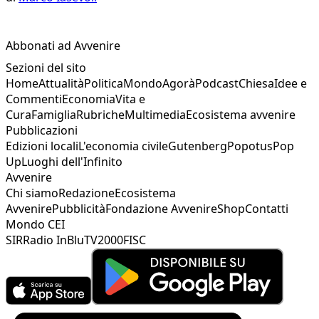
Abbonati ad Avvenire
Sezioni del sito
Home
Attualità
Politica
Mondo
Agorà
Podcast
Chiesa
Idee e
Commenti
Economia
Vita e
Cura
Famiglia
Rubriche
Multimedia
Ecosistema avvenire
Pubblicazioni
Edizioni locali
L'economia civile
Gutenberg
Popotus
Pop
Up
Luoghi dell'Infinito
Avvenire
Chi siamo
Redazione
Ecosistema
Avvenire
Pubblicità
Fondazione Avvenire
Shop
Contatti
Mondo CEI
SIR
Radio InBlu
TV2000
FISC