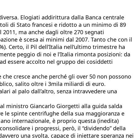
diversa. Elogiati addirittura dalla Banca centrale
toli di Stato francesi e ridotto a un minimo di 89
l 2011, ma anche dagli oltre 270 segnati
pazione è scesa ai minimi dal 2007. Tanto che con il
 Certo, il Pil dell’Italia nell’ultimo trimestre ha
ente peggio di noi e l’Italia rimonta posizioni: da
 ad essere accolto nel gruppo dei cosiddetti
one che cresce anche perché gli over 50 non possono
ico, salito oltre i 3mila miliardi di euro.
lari al palo dall’altro, senza intravvedere una
al ministro Giancarlo Giorgetti alla guida salda
nere le spinte centrifughe della sua maggioranza e
iano internazionale, è proprio questa (inedita)
 consolidare i progressi, però, il “dividendo” della
davvero una svolta, capace di iniettare speranza nei