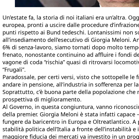
Un’estate fa, la storia di noi italiani era un’altra. 
europea, pronti a uscire dalle procedure d’infrazione
punti rispetto ai Bund tedeschi. Lontanissimi non s
all’insediamento dell’esecutivo di Giorgia Meloni. A
6% di senza-lavoro, siamo tornati dopo molto tempo al 
frenato, nonostante continuino ad affluire i fondi d
vagone di coda “rischia” quasi di ritrovarsi locomot
“Frugali”.
Paradossale, per certi versi, visto che sottopelle l
andare in pensione, all’industria in sofferenza per la
Soprattutto, c’è buona parte della popolazione che re
prospettiva di miglioramento.
Al Governo, in questa congiuntura, vanno riconosciuti
della premier. Giorgia Meloni è stata infatti capace 
fungere da baricentro in Europa e Oltreatlantico. A 
stabilità politica dell’Italia a fronte dell’instabilit
maggiore fiducia dei mercati va investito in un prog