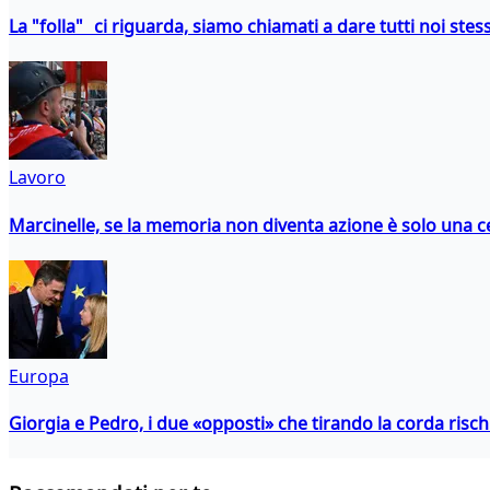
La "folla" ci riguarda, siamo chiamati a dare tutti noi stess
Lavoro
Marcinelle, se la memoria non diventa azione è solo una 
Europa
Giorgia e Pedro, i due «opposti» che tirando la corda risc