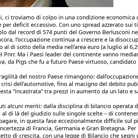
Oggi, ci troviamo di colpo in una condizione economica 
 per deficit eccessivo. Con uno spread azzerato sui ti
olo dal record di 574 punti del Governo Berlusconi ne
ncora, l’occupazione continua a crescere e la disoccu
di sotto della media nell’area euro (a luglio al 6,2%).
el Pnrr. Ma i Paesi leader del continente vanno mediam
iva, da Pigs che fu a futuro Paese virtuoso, candidato
e fragilità del nostro Paese rimangono: dall’occupazi
 crisi dell’automotive, fino al macigno del debito pubbl
sta “incastrata” tra prezzi in aumento da un lato e sa
 alcuni meriti: dalla disciplina di bilancio operata d
– al di là del giudizio sulle singole scelte – di conte
pagare, in questa fase eccezionalmente difficile sul p
à e incertezza di Francia, Germania e Gran Bretagna. Per
etto di crescita, con una legge di Bilancio che segni 