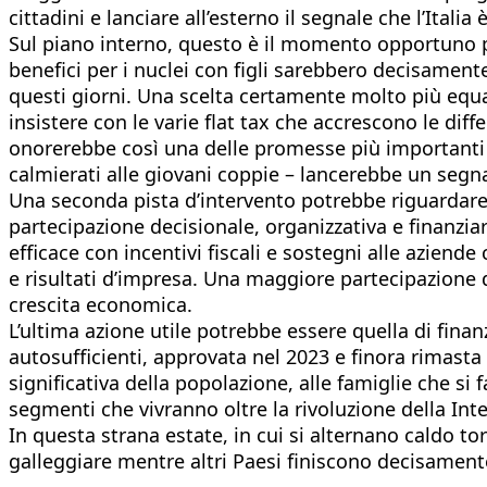
cittadini e lanciare all’esterno il segnale che l’Itali
Sul piano interno, questo è il momento opportuno per
benefici per i nuclei con figli sarebbero decisamente
questi giorni. Una scelta certamente molto più equa 
insistere con le varie flat tax che accrescono le dif
onorerebbe così una delle promesse più importanti s
calmierati alle giovani coppie – lancerebbe un segnal
Una seconda pista d’intervento potrebbe riguardare i
partecipazione decisionale, organizzativa e finanzi
efficace con incentivi fiscali e sostegni alle aziende
e risultati d’impresa. Una maggiore partecipazione d
crescita economica.
L’ultima azione utile potrebbe essere quella di fina
autosufficienti, approvata nel 2023 e finora rimasta
significativa della popolazione, alle famiglie che si 
segmenti che vivranno oltre la rivoluzione della Intel
In questa strana estate, in cui si alternano caldo torr
galleggiare mentre altri Paesi finiscono decisamente