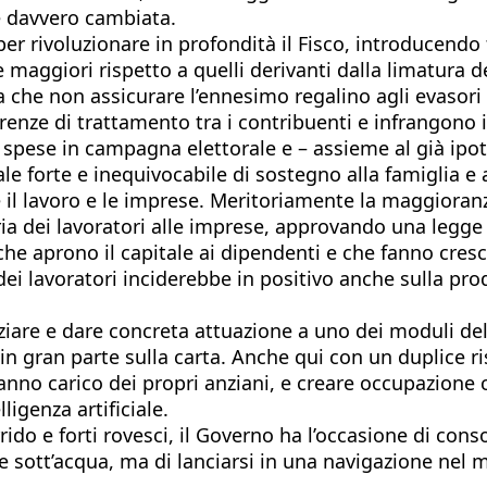
a è davvero cambiata.
 rivoluzionare in profondità il Fisco, introducendo fi
 maggiori rispetto a quelli derivanti dalla limatura de
che non assicurare l’ennesimo regalino agli evasori c
ferenze di trattamento tra i contribuenti e infrangono 
pese in campagna elettorale e – assieme al già ipoti
e forte e inequivocabile di sostegno alla famiglia e a
l lavoro e le imprese. Meritoriamente la maggioranza
aria dei lavoratori alle imprese, approvando una legg
 che aprono il capitale ai dipendenti e che fanno cresc
ei lavoratori inciderebbe in positivo anche sulla prod
nziare e dare concreta attuazione a uno dei moduli del
 in gran parte sulla carta. Anche qui con un duplice r
fanno carico dei propri anziani, e creare occupazione c
ligenza artificiale.
ido e forti rovesci, il Governo ha l’occasione di consoli
 sott’acqua, ma di lanciarsi in una navigazione nel ma