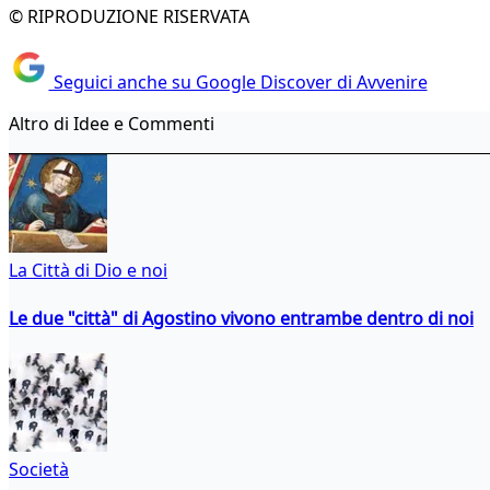
© RIPRODUZIONE RISERVATA
Seguici anche su Google Discover di Avvenire
Altro di Idee e Commenti
La Città di Dio e noi
Le due "città" di Agostino vivono entrambe dentro di noi
Società