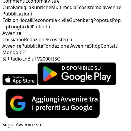
Commenti
Economia
Vita e
Cura
Famiglia
Rubriche
Multimedia
Ecosistema avvenire
Pubblicazioni
Edizioni locali
L'economia civile
Gutenberg
Popotus
Pop
Up
Luoghi dell'Infinito
Avvenire
Chi siamo
Redazione
Ecosistema
Avvenire
Pubblicità
Fondazione Avvenire
Shop
Contatti
Mondo CEI
SIR
Radio InBlu
TV2000
FISC
Segui Avvenire su