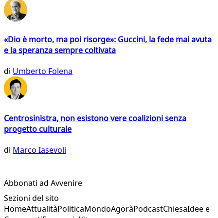
«Dio è morto, ma poi risorge»: Guccini, la fede mai avuta
e la speranza sempre coltivata
di
Umberto Folena
Centrosinistra, non esistono vere coalizioni senza
progetto culturale
di
Marco Iasevoli
Abbonati ad Avvenire
Sezioni del sito
Home
Attualità
Politica
Mondo
Agorà
Podcast
Chiesa
Idee e