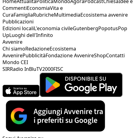
Home
Attualità
Politica
Mondo
Agorà
Podcast
Chiesa
Idee e
Commenti
Economia
Vita e
Cura
Famiglia
Rubriche
Multimedia
Ecosistema avvenire
Pubblicazioni
Edizioni locali
L'economia civile
Gutenberg
Popotus
Pop
Up
Luoghi dell'Infinito
Avvenire
Chi siamo
Redazione
Ecosistema
Avvenire
Pubblicità
Fondazione Avvenire
Shop
Contatti
Mondo CEI
SIR
Radio InBlu
TV2000
FISC