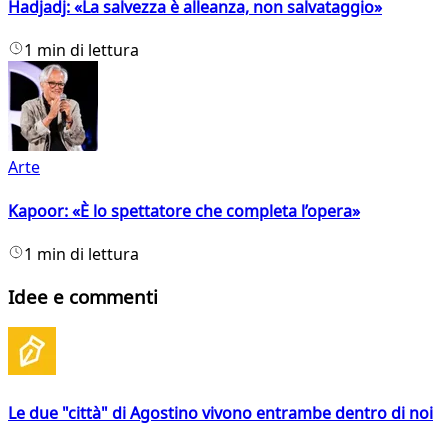
Hadjadj: «La salvezza è alleanza, non salvataggio»
1 min di lettura
Arte
Kapoor: «È lo spettatore che completa l’opera»
1 min di lettura
Idee e commenti
Le due "città" di Agostino vivono entrambe dentro di noi