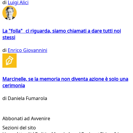
di
Luigi Alici
La "folla" ci riguarda, siamo chiamati a dare tutti noi
stessi
di
Enrico Giovannini
Marcinelle, se la memoria non diventa azione è solo una
cerimonia
di
Daniela Fumarola
Abbonati ad Avvenire
Sezioni del sito