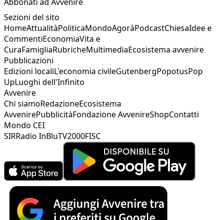
Abbonati ad Avvenire
Sezioni del sito
Home
Attualità
Politica
Mondo
Agorà
Podcast
Chiesa
Idee e
Commenti
Economia
Vita e
Cura
Famiglia
Rubriche
Multimedia
Ecosistema avvenire
Pubblicazioni
Edizioni locali
L'economia civile
Gutenberg
Popotus
Pop
Up
Luoghi dell'Infinito
Avvenire
Chi siamo
Redazione
Ecosistema
Avvenire
Pubblicità
Fondazione Avvenire
Shop
Contatti
Mondo CEI
SIR
Radio InBlu
TV2000
FISC